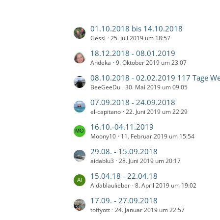
i
B
e
t
ä
t
e
e
g
r
i
L
01.10.2018 bis 14.10.2018
B
e
ä
t
Gessi
25. Juli 2019 um 18:57
e
e
g
r
t
i
L
18.12.2018 - 08.01.2019
e
ä
z
t
Andeka
9. Oktober 2019 um 23:07
e
g
t
r
t
L
08.10.2018 - 02.02.2019 117 Tage Weltreise
e
e
ä
z
BeeGeeDu
30. Mai 2019 um 09:05
e
B
g
t
t
L
07.09.2018 - 24.09.2018
e
e
e
z
el-capitano
22. Juni 2019 um 22:29
e
i
B
t
t
t
L
16.10.-04.11.2019
e
e
z
r
Moony10
11. Februar 2019 um 15:54
e
i
B
t
ä
t
t
L
29.08. - 15.09.2018
e
e
g
z
r
aidablu3
28. Juni 2019 um 20:17
e
i
B
e
t
ä
t
t
L
15.04.18 - 22.04.18
e
e
g
z
r
Aidablaulieber
8. April 2019 um 19:02
e
i
B
e
t
ä
t
t
L
17.09. - 27.09.2018
e
e
g
z
r
toffyott
24. Januar 2019 um 22:57
e
i
B
e
t