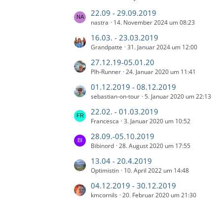
i
B
e
t
ä
t
t
L
22.09 - 29.09.2019
e
e
g
z
r
nastra
14. November 2024 um 08:23
e
i
B
e
t
ä
t
t
L
16.03. - 23.03.2019
e
e
g
z
r
Grandpatte
31. Januar 2024 um 12:00
e
i
B
e
t
ä
t
t
L
27.12.19-05.01.20
e
e
g
z
r
Plh-Runner
24. Januar 2020 um 11:41
e
i
B
e
t
ä
t
t
L
01.12.2019 - 08.12.2019
e
e
g
z
r
sebastian-on-tour
5. Januar 2020 um 22:13
e
i
B
e
t
ä
t
t
L
22.02. - 01.03.2019
e
e
g
z
r
Francesca
3. Januar 2020 um 10:52
e
i
B
e
t
ä
t
t
L
28.09.-05.10.2019
e
e
g
z
r
Bibinord
28. August 2020 um 17:55
e
i
B
e
t
ä
t
t
L
13.04 - 20.4.2019
e
e
g
z
r
Optimistin
10. April 2022 um 14:48
e
i
B
e
t
ä
t
t
L
04.12.2019 - 30.12.2019
e
e
g
z
r
kmcornils
20. Februar 2020 um 21:30
e
i
B
e
t
ä
t
t
e
e
g
z
r