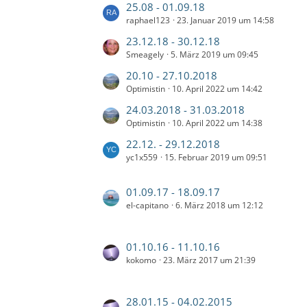
ä
t
t
L
25.08 - 01.09.18
e
e
g
z
r
raphael123
23. Januar 2019 um 14:58
e
i
B
e
t
ä
t
t
L
23.12.18 - 30.12.18
e
e
g
z
r
Smeagely
5. März 2019 um 09:45
e
i
B
e
t
ä
t
t
L
20.10 - 27.10.2018
e
e
g
z
r
Optimistin
10. April 2022 um 14:42
e
i
B
e
t
ä
t
t
L
24.03.2018 - 31.03.2018
e
e
g
z
r
Optimistin
10. April 2022 um 14:38
e
i
B
e
t
ä
t
t
L
22.12. - 29.12.2018
e
e
g
z
r
yc1x559
15. Februar 2019 um 09:51
e
i
B
e
t
ä
t
t
e
e
g
z
r
L
01.09.17 - 18.09.17
i
B
e
t
el-capitano
6. März 2018 um 12:12
ä
e
t
e
e
g
t
r
i
B
e
z
ä
t
L
01.10.16 - 11.10.16
e
t
g
r
kokomo
23. März 2017 um 21:39
e
i
e
e
ä
t
t
B
g
z
r
e
L
28.01.15 - 04.02.2015
e