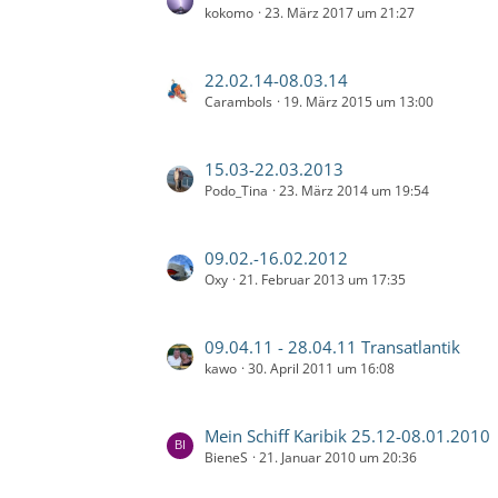
t
ä
i
kokomo
23. März 2017 um 21:27
e
e
g
t
t
B
e
r
z
e
L
22.02.14-08.03.14
ä
t
i
Carambols
19. März 2015 um 13:00
e
g
e
t
t
e
B
r
z
e
L
15.03-22.03.2013
ä
t
i
Podo_Tina
23. März 2014 um 19:54
e
g
e
t
t
e
B
r
z
e
L
09.02.-16.02.2012
ä
t
i
Oxy
21. Februar 2013 um 17:35
e
g
e
t
t
e
B
r
z
e
L
09.04.11 - 28.04.11 Transatlantik
ä
t
i
kawo
30. April 2011 um 16:08
e
g
e
t
t
e
B
r
z
e
L
Mein Schiff Karibik 25.12-08.01.2010
ä
t
i
BieneS
21. Januar 2010 um 20:36
e
g
e
t
t
e
B