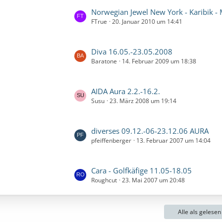
r
z
e
L
Norwegian Jewel New York - Karibik - Miami 30.
ä
t
i
FTrue
20. Januar 2010 um 14:41
e
g
e
t
t
e
B
r
z
e
L
Diva 16.05.-23.05.2008
ä
t
i
Baratone
14. Februar 2009 um 18:38
e
g
e
t
t
e
B
r
z
e
L
AIDA Aura 2.2.-16.2.
ä
t
i
Susu
23. März 2008 um 19:14
e
g
e
t
t
e
B
r
z
e
L
diverses 09.12.-06-23.12.06 AURA
ä
t
i
pfeiffenberger
13. Februar 2007 um 14:04
e
g
e
t
t
e
B
r
z
e
L
Cara - Golfkäfige 11.05-18.05
ä
t
i
Roughcut
23. Mai 2007 um 20:48
e
g
e
t
t
e
B
r
z
e
ä
Alle als gelese
t
i