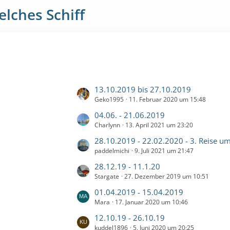
lches Schiff
L
13.10.2019 bis 27.10.2019
Geko1995
11. Februar 2020 um 15:48
e
t
L
04.06. - 21.06.2019
z
Charlynn
13. April 2021 um 23:20
e
t
t
L
28.10.2019 - 22.02.2020 - 3. Reise um
e
z
paddelmichi
9. Juli 2021 um 21:47
e
B
t
t
L
28.12.19 - 11.1.20
e
e
z
Stargate
27. Dezember 2019 um 10:51
e
i
B
t
t
t
L
01.04.2019 - 15.04.2019
e
e
z
r
Mara
17. Januar 2020 um 10:46
e
i
B
t
ä
t
t
L
12.10.19 - 26.10.19
e
e
g
z
r
kuddel1896
5. Juni 2020 um 20:25
e