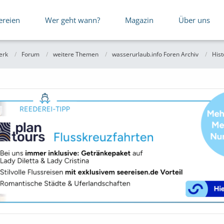
ereien
Wer geht wann?
Magazin
Über uns
erk
Forum
weitere Themen
wasserurlaub.info Foren Archiv
Hist