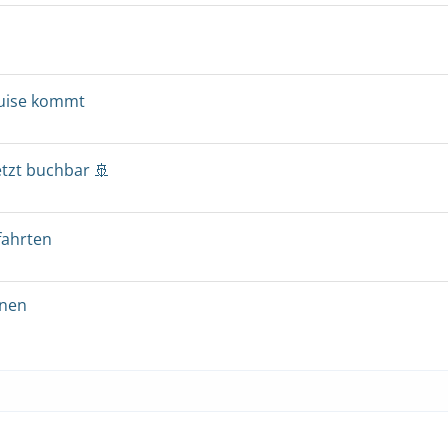
ruise kommt
etzt buchbar 🚢
fahrten
onen