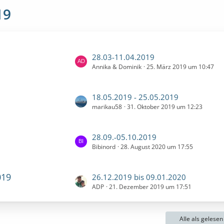
19
L
28.03-11.04.2019
Annika & Dominik
25. März 2019 um 10:47
e
t
z
L
18.05.2019 - 25.05.2019
t
marikau58
31. Oktober 2019 um 12:23
e
e
t
B
z
e
L
28.09.-05.10.2019
t
i
Bibinord
28. August 2020 um 17:55
e
e
t
t
B
r
z
e
019
L
26.12.2019 bis 09.01.2020
ä
t
i
ADP
21. Dezember 2019 um 17:51
e
g
e
t
t
e
B
r
z
e
ä
Alle als gelese
t