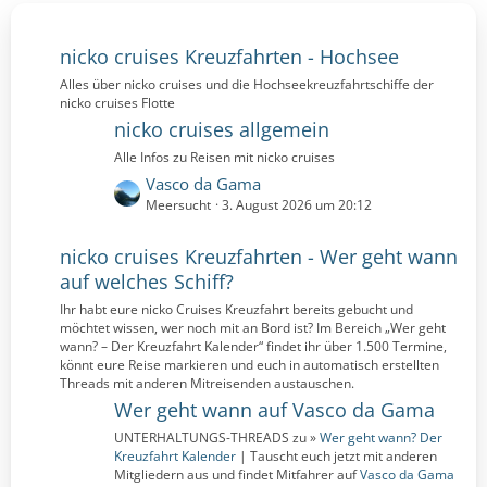
nicko cruises Kreuzfahrten - Hochsee
Alles über nicko cruises und die Hochseekreuzfahrtschiffe der
nicko cruises Flotte
nicko cruises allgemein
Alle Infos zu Reisen mit nicko cruises
L
Vasco da Gama
e
Meersucht
3. August 2026 um 20:12
t
z
nicko cruises Kreuzfahrten - Wer geht wann
t
auf welches Schiff?
e
Ihr habt eure nicko Cruises Kreuzfahrt bereits gebucht und
B
möchtet wissen, wer noch mit an Bord ist? Im Bereich „Wer geht
e
wann? – Der Kreuzfahrt Kalender“ findet ihr über 1.500 Termine,
i
könnt eure Reise markieren und euch in automatisch erstellten
t
Threads mit anderen Mitreisenden austauschen.
r
Wer geht wann auf Vasco da Gama
ä
UNTERHALTUNGS-THREADS zu »
Wer geht wann? Der
g
Kreuzfahrt Kalender
| Tauscht euch jetzt mit anderen
e
Mitgliedern aus und findet Mitfahrer auf
Vasco da Gama