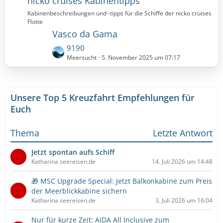
nicko cruises Kabinentipps
t
t
Kabinenbeschreibungen und -tipps für die Schiffe der nicko cruises
e
r
Flotte
B
ä
Vasco da Gama
e
g
i
L
9190
e
t
e
Meersucht
5. November 2025 um 07:17
r
t
ä
z
g
t
e
Unsere Top 5 Kreuzfahrt Empfehlungen für
e
B
Euch
e
i
Thema
Letzte Antwort
t
r
Jetzt spontan aufs Schiff
ä
Katharina seereisen.de
14. Juli 2026 um 14:48
g
e
🎁 MSC Upgrade Special: Jetzt Balkonkabine zum Preis
der Meerblickkabine sichern
Katharina seereisen.de
3. Juli 2026 um 16:04
Nur für kurze Zeit: AIDA All Inclusive zum