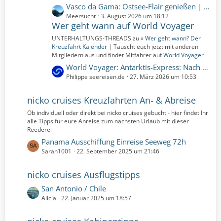
L
Vasco da Gama: Ostsee-Flair genießen | 10 Nächte | 16.07.2026 bis 26.07.2026 (Donnerstag, 16. Juli 2026, 00:00 – Sonntag, 26. Juli 2026, 00:00)
e
Meersucht
3. August 2026 um 18:12
Wer geht wann auf World Voyager
t
z
UNTERHALTUNGS-THREADS zu »
Wer geht wann? Der
t
Kreuzfahrt Kalender
| Tauscht euch jetzt mit anderen
e
Mitgliedern aus und findet Mitfahrer auf
World Voyager
B
L
World Voyager: Antarktis-Express: Nach Süden fliegen, nach Norden segeln | 8 Nächte | 25.02.2028 bis 04.03.2028 (Freitag, 25. Februar 2028, 00:00 – Samstag, 4. März 2028, 00:00)
e
e
Philippe seereisen.de
27. März 2026 um 10:53
i
t
t
z
nicko cruises Kreuzfahrten An- & Abreise
r
t
Ob individuell oder direkt bei nicko cruises gebucht - hier findet Ihr
ä
e
alle Tipps für eure Anreise zum nächsten Urlaub mit dieser
g
B
Reederei
e
e
L
Panama Ausschiffung Einreise Seeweg 72h
i
e
Sarah1001
22. September 2025 um 21:46
t
t
r
z
nicko cruises Ausflugstipps
ä
t
g
L
San Antonio / Chile
e
e
e
Alicia
22. Januar 2025 um 18:57
B
t
e
z
i