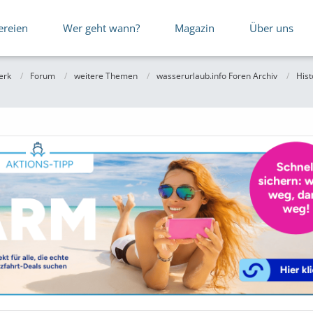
ereien
Wer geht wann?
Magazin
Über uns
erk
Forum
weitere Themen
wasserurlaub.info Foren Archiv
Hist