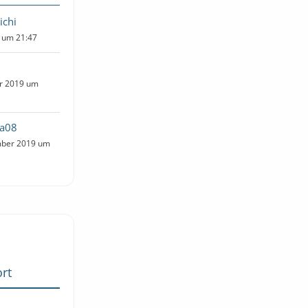
ichi
1 um 21:47
er 2019 um
ta08
mber 2019 um
rt