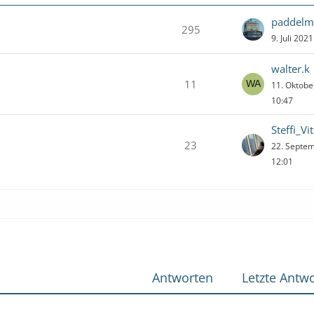
paddelm
295
9. Juli 202
walter.k
11
11. Oktob
10:47
Steffi_Vi
23
22. Septe
12:01
Antworten
Letzte Antwo