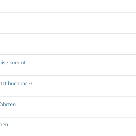
ruise kommt
etzt buchbar 🚢
fahrten
onen