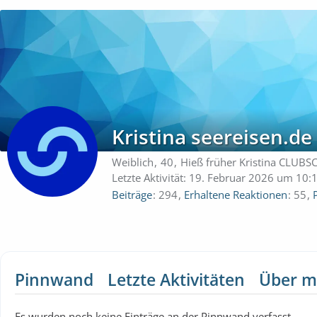
Kristina seereisen.de
Weiblich
40
Hieß früher Kristina CLUBS
Letzte Aktivität:
19. Februar 2026 um 10:
Beiträge
294
Erhaltene Reaktionen
55
Pinnwand
Letzte Aktivitäten
Über m
Es wurden noch keine Einträge an der Pinnwand verfasst.