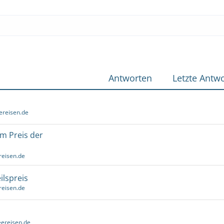
Antworten
Letzte Antwo
ereisen.de
um Preis der
reisen.de
ilspreis
reisen.de
ereisen.de