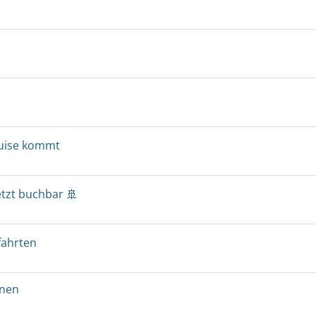
ruise kommt
etzt buchbar 🚢
fahrten
onen