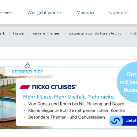
ereien
Wer geht wann?
Magazin
Über uns
erk
Forum
weitere Themen
wasserurlaub.info Foren Archiv
Hist