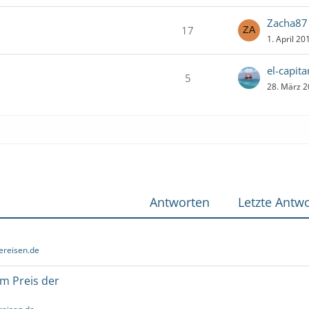
Zacha87
17
1. April 2
el-capit
5
28. März 
Antworten
Letzte Antwo
ereisen.de
um Preis der