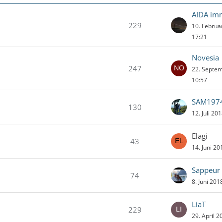
AIDA im
229
10. Febru
17:21
Novesia
247
22. Septe
10:57
SAM197
130
12. Juli 20
Elagi
43
14. Juni 2
Sappeur
74
8. Juni 20
LiaT
229
29. April 