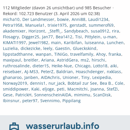
112 Mitglieder (davon 26 unsichtbar) und 985 Besucher
Rekord: 102.723 Benutzer (
3. April 2026 um 02:38
)
micha10
Der Landmesser
bowie
Anni88
Laudi1234
Petra1958
Manuela1
trixie1975
gerstadt
summerof69
akademixer
Horizont
_Steffi_
Sandybeach
susa0912
rira
Flosagry
Digger25
Jan77
Bea1412
Tisi
Pittylein
u-man
KIMATI1997
Jewel1982
main
Karibifan
luiseanna
Lunchen
Luzielia
dickezicke
leely
Gaestin
Glueckskind
lippstadthanne
wanpan
TiNiGo
travelfamily
Ahoy
franka
maxipaul
breitler
Ariana
AstridGera
ms2
hirschi
ruthrosalinde
dieter15
Heike-Nue
Chicago
Lotto18
aiki
reisebaer
AJ-MS3
PeterZ
Baldrian
Hoaschdenger
nxklass
ghanaroo
Janben
AIDAchris
Unioner
Tiny
Lexipedia
Norway2019
dennis1
nur_jack
Bobtail zur See
Bea B.
Cole
smiddipower
Kaki
eljoge
peti
Macmitchi
Joanna
StefZi
Gese
PatrickH
SonnenscheinAIDA
mimimu
ScanDisk
Ibinsnur
peter97
Svennimo
Pippilang