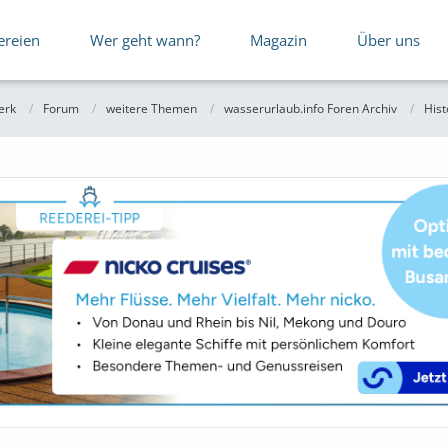
ereien
Wer geht wann?
Magazin
Über uns
erk
Forum
weitere Themen
wasserurlaub.info Foren Archiv
Hist