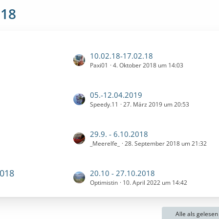
018
L
10.02.18-17.02.18
Paxi01
4. Oktober 2018 um 14:03
e
t
z
L
05.-12.04.2019
t
Speedy.11
27. März 2019 um 20:53
e
e
t
B
z
e
L
29.9. - 6.10.2018
t
i
_Meerelfe_
28. September 2018 um 21:32
e
e
t
t
B
r
z
e
2018
L
20.10 - 27.10.2018
ä
t
i
Optimistin
10. April 2022 um 14:42
e
g
e
t
t
e
B
r
z
e
ä
Alle als gelese
t