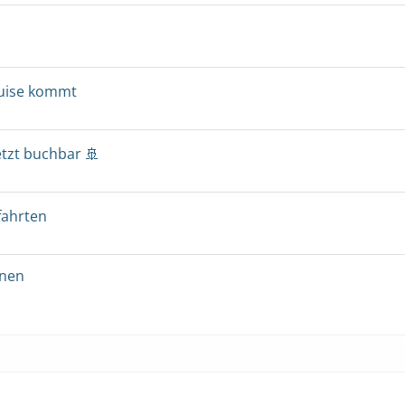
ruise kommt
etzt buchbar 🚢
fahrten
onen