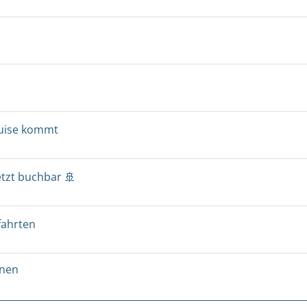
ruise kommt
etzt buchbar 🚢
fahrten
onen