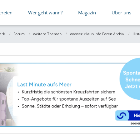
ereien
Wer geht wann?
Magazin
Über uns
erk
Forum
weitere Themen
wasserurlaub.info Foren Archiv
Hist