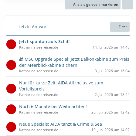
t
Alle als gelesen markieren
t
r
e
ä
B
g
e
e
Letzte Antwort
Filter
i
t
Jetzt spontan aufs Schiff
r
Katharina seereisen.de
14. Juli 2026 um 14:48
ä
g
🎁 MSC Upgrade Special: Jetzt Balkonkabine zum Preis
e
der Meerblickkabine sichern
Katharina seereisen.de
3. Juli 2026 um 16:04
Nur für kurze Zeit: AIDA All Inclusive zum
Vorteilspreis
Katharina seereisen.de
2. Juli 2026 um 18:44
Noch 6 Monate bis Weihnachten!
Katharina seereisen.de
25. Juni 2026 um 12:42
Neue Specials: AIDA tanzt & Crime & Sea
Katharina seereisen.de
19. Juni 2026 um 14:02