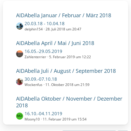
AIDAbella Januar / Februar / März 2018
L
20.03.18 - 10.04.18
e
delphin154
28. Juli 2018 um 20:47
t
z
AIDAbella April / Mai / Juni 2018
t
L
16.05.-29.05.2019
e
e
Zahlenterrier
5. Februar 2019 um 12:22
B
t
e
z
i
AIDAbella Juli / August / September 2018
t
t
L
30.09.-07.10.18
e
r
e
Wockenfus
11. Oktober 2018 um 21:59
B
ä
t
e
g
z
i
AIDAbella Oktober / November / Dezember
e
t
t
2018
e
r
L
16.10.-04.11.2019
B
ä
e
e
Moony10
11. Februar 2019 um 15:54
g
t
i
e
z