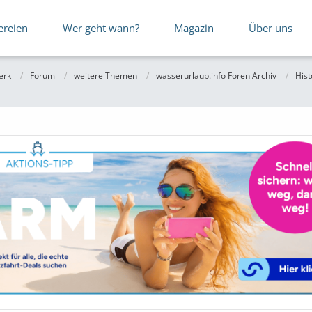
ereien
Wer geht wann?
Magazin
Über uns
erk
Forum
weitere Themen
wasserurlaub.info Foren Archiv
Hist