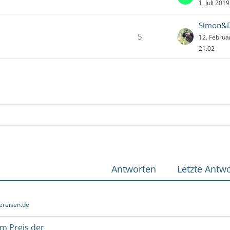
1. Juli 201
Simon&D
5
12. Febru
21:02
Antworten
Letzte Antwo
ereisen.de
um Preis der