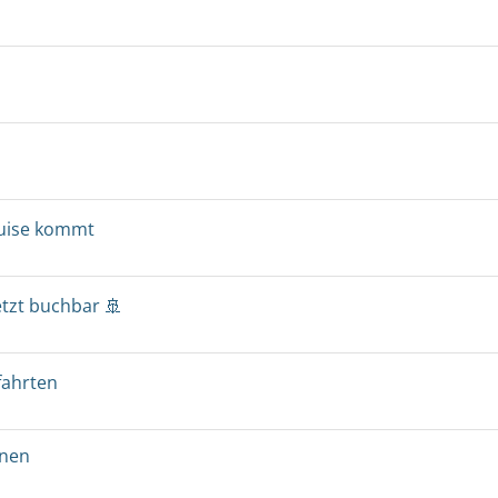
ruise kommt
etzt buchbar 🚢
fahrten
onen