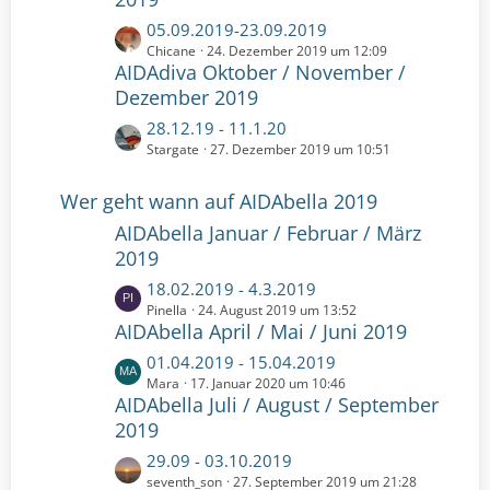
e
e
t
L
05.09.2019-23.09.2019
i
e
e
Chicane
24. Dezember 2019 um 12:09
t
B
AIDAdiva Oktober / November /
t
r
e
z
Dezember 2019
ä
i
t
g
t
L
28.12.19 - 11.1.20
e
e
r
e
Stargate
27. Dezember 2019 um 10:51
B
ä
t
e
g
z
Wer geht wann auf AIDAbella 2019
i
e
t
t
AIDAbella Januar / Februar / März
e
r
2019
B
ä
e
L
18.02.2019 - 4.3.2019
g
i
e
Pinella
24. August 2019 um 13:52
e
t
AIDAbella April / Mai / Juni 2019
t
r
z
L
01.04.2019 - 15.04.2019
ä
t
e
Mara
17. Januar 2020 um 10:46
g
e
AIDAbella Juli / August / September
t
e
B
z
2019
e
t
L
29.09 - 03.10.2019
i
e
e
seventh_son
27. September 2019 um 21:28
t