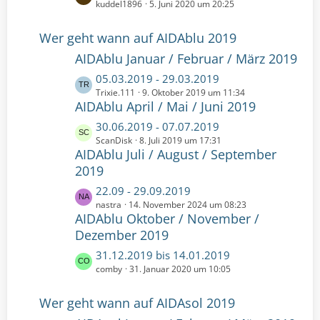
r
e
kuddel1896
5. Juni 2020 um 20:25
B
ä
t
e
g
z
Wer geht wann auf AIDAblu 2019
i
e
t
t
AIDAblu Januar / Februar / März 2019
e
r
B
L
05.03.2019 - 29.03.2019
ä
e
e
Trixie.111
9. Oktober 2019 um 11:34
g
i
AIDAblu April / Mai / Juni 2019
t
e
t
z
L
30.06.2019 - 07.07.2019
r
t
e
ScanDisk
8. Juli 2019 um 17:31
ä
e
AIDAblu Juli / August / September
t
g
B
z
2019
e
e
t
L
22.09 - 29.09.2019
i
e
e
nastra
14. November 2024 um 08:23
t
B
AIDAblu Oktober / November /
t
r
e
z
Dezember 2019
ä
i
t
g
t
L
31.12.2019 bis 14.01.2019
e
e
r
e
comby
31. Januar 2020 um 10:05
B
ä
t
e
g
z
Wer geht wann auf AIDAsol 2019
i
e
t
t