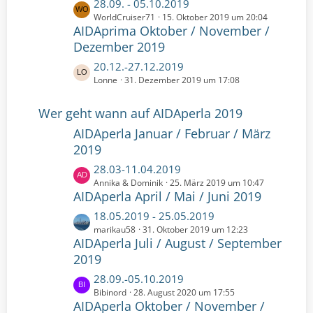
L
28.09. - 05.10.2019
i
e
e
WorldCruiser71
15. Oktober 2019 um 20:04
t
B
AIDAprima Oktober / November /
t
r
e
z
Dezember 2019
ä
i
t
g
t
L
20.12.-27.12.2019
e
e
r
e
Lonne
31. Dezember 2019 um 17:08
B
ä
t
e
g
z
Wer geht wann auf AIDAperla 2019
i
e
t
t
AIDAperla Januar / Februar / März
e
r
2019
B
ä
e
L
28.03-11.04.2019
g
i
e
Annika & Dominik
25. März 2019 um 10:47
e
t
AIDAperla April / Mai / Juni 2019
t
r
z
L
18.05.2019 - 25.05.2019
ä
t
e
marikau58
31. Oktober 2019 um 12:23
g
e
AIDAperla Juli / August / September
t
e
B
z
2019
e
t
L
28.09.-05.10.2019
i
e
e
Bibinord
28. August 2020 um 17:55
t
B
AIDAperla Oktober / November /
t
r
e