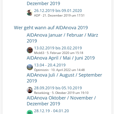
z
Dezember 2019
ä
i
t
g
t
L
26.12.2019 bis 09.01.2020
e
e
r
e
ADP
21. Dezember 2019 um 17:51
B
ä
t
e
g
z
Wer geht wann auf AIDAnova 2019
i
e
t
t
AIDAnova Januar / Februar / März
e
r
2019
B
ä
e
L
13.02.2019 bis 20.02.2019
g
i
e
Mick63
5. Februar 2020 um 15:18
e
t
AIDAnova April / Mai / Juni 2019
t
r
z
L
13.04 - 20.4.2019
ä
t
e
Optimistin
10. April 2022 um 14:48
g
e
AIDAnova Juli / August / September
t
e
B
z
2019
e
t
L
28.09.2019 bis 05.10.2019
i
e
e
Reisekönig
5. Oktober 2019 um 19:10
t
B
AIDAnova Oktober / November /
t
r
e
z
Dezember 2019
ä
i
t
g
t
L
28.12.19 - 04.01.20
e
e