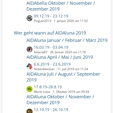
B
AIDAbella Oktober / November /
t
r
e
z
Dezember 2019
ä
i
t
g
t
L
09.12.19 - 23.12.19
e
e
r
e
Pinguin2013
1. Januar 2020 um 11:52
B
ä
t
e
g
z
Wer geht wann auf AIDAluna 2019
i
e
t
t
AIDAluna Januar / Februar / März 2019
e
r
B
L
16.03.19 - 03.04.19
ä
e
e
Asteria87
26. Januar 2020 um 11:18
g
i
AIDAluna April / Mai / Juni 2019
t
e
t
z
L
6.6.2019 - 23.6.2019
r
t
e
farbenkleckser
11. Juli 2019 um 11:24
ä
e
AIDAluna Juli / August / September
t
g
B
z
2019
e
e
t
L
17.8.19-28.8.19
i
e
e
Marie Luise
1. Oktober 2019 um 09:34
t
B
AIDAluna Oktober / November /
t
r
e
z
Dezember 2019
ä
i
t
g
t
L
12.10.19 - 26.10.19
e
e