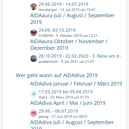
t
z
L
29.06.2019 - 14.07.2019
r
t
e
Herzbärger
14. Juli 2019 um 19:47
ä
e
AIDAaura Juli / August / September
t
g
B
z
2019
e
e
t
L
24.09.-03.10.2019
i
e
e
SUMEHA
5. Oktober 2019 um 12:21
t
B
AIDAaura Oktober / November /
t
r
e
z
Dezember 2019
ä
i
t
g
t
L
28.10.2019 - 22.02.2020 - 3. Reise um die Welt!
e
e
r
e
paddelmichi
9. Juli 2021 um 21:47
B
ä
t
e
g
z
Wer geht wann auf AIDAdiva 2019
i
e
t
t
AIDAdiva Januar / Februar / März 2019
e
r
B
L
17.03.2019 bis 05.04.2019
ä
e
e
lilo63
23. März 2019 um 01:55
g
i
AIDAdiva April / Mai / Juni 2019
t
e
t
z
L
29.06. - 06.07.2019
r
t
e
peting
27. Juni 2019 um 08:51
ä
e
AIDAdiva Juli / August / September
t
g
B
z
2019