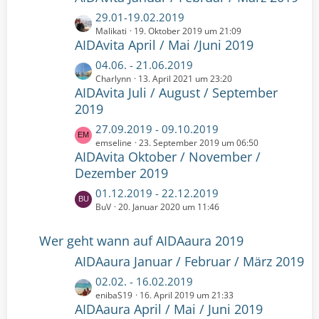
e
ä
z
i
L
29.01-19.02.2019
g
t
t
e
Malikati
19. Oktober 2019 um 21:09
e
e
r
AIDAvita April / Mai /Juni 2019
t
B
ä
z
L
04.06. - 21.06.2019
e
g
t
e
Charlynn
13. April 2021 um 23:20
i
e
e
AIDAvita Juli / August / September
t
t
B
z
2019
r
e
t
ä
L
27.09.2019 - 09.10.2019
i
e
g
e
emseline
23. September 2019 um 06:50
t
B
e
AIDAvita Oktober / November /
t
r
e
z
Dezember 2019
ä
i
t
g
t
L
01.12.2019 - 22.12.2019
e
e
r
e
BuV
20. Januar 2020 um 11:46
B
ä
t
e
g
z
Wer geht wann auf AIDAaura 2019
i
e
t
t
AIDAaura Januar / Februar / März 2019
e
r
B
L
02.02. - 16.02.2019
ä
e
e
enibaS19
16. April 2019 um 21:33
g
i
AIDAaura April / Mai / Juni 2019
t
e