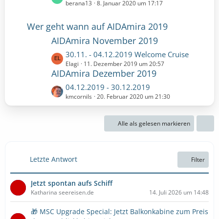
r
e
berana13
8. Januar 2020 um 17:17
B
ä
t
e
g
z
Wer geht wann auf AIDAmira 2019
i
e
t
t
AIDAmira November 2019
e
r
B
L
30.11. - 04.12.2019 Welcome Cruise
ä
e
e
Elagi
11. Dezember 2019 um 20:57
g
i
AIDAmira Dezember 2019
t
e
t
z
L
04.12.2019 - 30.12.2019
r
t
e
kmcornils
20. Februar 2020 um 21:30
ä
e
t
g
B
z
e
e
Alle als gelesen markieren
t
i
e
t
B
r
e
Letzte Antwort
Filter
ä
i
g
t
e
Jetzt spontan aufs Schiff
r
Katharina seereisen.de
14. Juli 2026 um 14:48
ä
g
🎁 MSC Upgrade Special: Jetzt Balkonkabine zum Preis
e