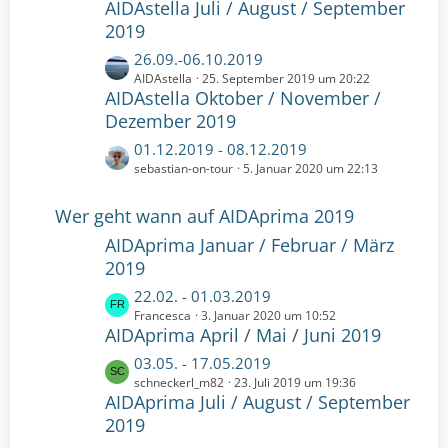
e
AIDAstella Juli / August / September
t
e
B
z
2019
e
t
L
26.09.-06.10.2019
i
e
e
AIDAstella
25. September 2019 um 20:22
t
B
AIDAstella Oktober / November /
t
r
e
z
Dezember 2019
ä
i
t
g
t
L
01.12.2019 - 08.12.2019
e
e
r
e
sebastian-on-tour
5. Januar 2020 um 22:13
B
ä
t
e
g
z
Wer geht wann auf AIDAprima 2019
i
e
t
t
AIDAprima Januar / Februar / März
e
r
2019
B
ä
e
L
22.02. - 01.03.2019
g
i
e
Francesca
3. Januar 2020 um 10:52
e
t
AIDAprima April / Mai / Juni 2019
t
r
z
L
03.05. - 17.05.2019
ä
t
e
schneckerl_m82
23. Juli 2019 um 19:36
g
e
AIDAprima Juli / August / September
t
e
B
z
2019
e
t