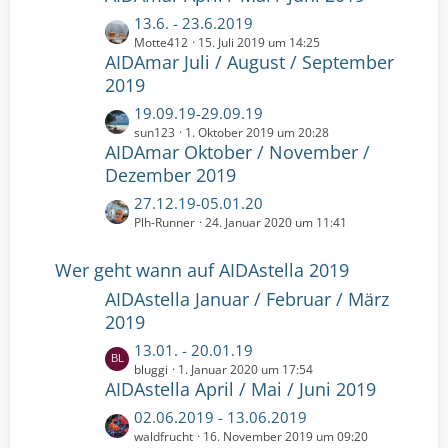
e
t
z
L
13.6. - 23.6.2019
r
t
e
Motte412
15. Juli 2019 um 14:25
ä
e
AIDAmar Juli / August / September
t
g
B
z
2019
e
e
t
L
19.09.19-29.09.19
i
e
e
sun123
1. Oktober 2019 um 20:28
t
B
AIDAmar Oktober / November /
t
r
e
z
Dezember 2019
ä
i
t
g
t
L
27.12.19-05.01.20
e
e
r
e
Plh-Runner
24. Januar 2020 um 11:41
B
ä
t
e
g
z
Wer geht wann auf AIDAstella 2019
i
e
t
t
AIDAstella Januar / Februar / März
e
r
2019
B
ä
e
L
13.01. - 20.01.19
g
i
e
bluggi
1. Januar 2020 um 17:54
e
t
AIDAstella April / Mai / Juni 2019
t
r
z
L
02.06.2019 - 13.06.2019
ä
t
e
waldfrucht
16. November 2019 um 09:20
g