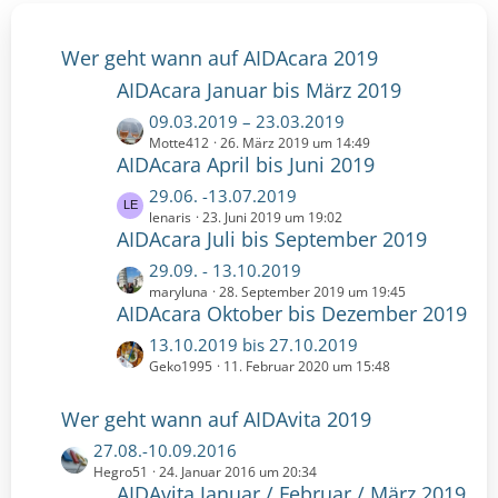
Wer geht wann auf AIDAcara 2019
AIDAcara Januar bis März 2019
L
09.03.2019 – 23.03.2019
e
Motte412
26. März 2019 um 14:49
AIDAcara April bis Juni 2019
t
z
L
29.06. -13.07.2019
t
e
lenaris
23. Juni 2019 um 19:02
e
AIDAcara Juli bis September 2019
t
B
z
L
29.09. - 13.10.2019
e
t
e
maryluna
28. September 2019 um 19:45
i
e
AIDAcara Oktober bis Dezember 2019
t
t
B
z
r
L
13.10.2019 bis 27.10.2019
e
t
ä
e
Geko1995
11. Februar 2020 um 15:48
i
e
g
t
t
B
e
z
Wer geht wann auf AIDAvita 2019
r
e
t
ä
i
L
27.08.-10.09.2016
e
g
t
e
Hegro51
24. Januar 2016 um 20:34
B
e
r
AIDAvita Januar / Februar / März 2019
t