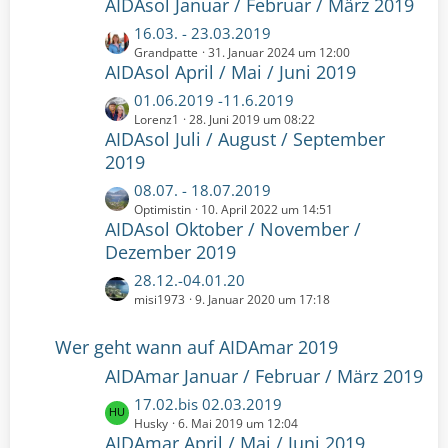
AIDAsol Januar / Februar / März 2019
e
r
B
L
16.03. - 23.03.2019
ä
e
e
Grandpatte
31. Januar 2024 um 12:00
g
i
AIDAsol April / Mai / Juni 2019
t
e
t
z
L
01.06.2019 -11.6.2019
r
t
e
Lorenz1
28. Juni 2019 um 08:22
ä
e
AIDAsol Juli / August / September
t
g
B
z
2019
e
e
t
L
08.07. - 18.07.2019
i
e
e
Optimistin
10. April 2022 um 14:51
t
B
AIDAsol Oktober / November /
t
r
e
z
Dezember 2019
ä
i
t
g
t
L
28.12.-04.01.20
e
e
r
e
misi1973
9. Januar 2020 um 17:18
B
ä
t
e
g
z
Wer geht wann auf AIDAmar 2019
i
e
t
t
AIDAmar Januar / Februar / März 2019
e
r
B
L
17.02.bis 02.03.2019
ä
e
e
Husky
6. Mai 2019 um 12:04
g
i
AIDAmar April / Mai / Juni 2019
t