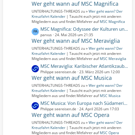
i
Wer geht wann auf MSC Magnifica
t
t
z
UNTERHALTUNGS-THREADS zu »
Wer geht wann? Der
r
t
Kreuzfahrt Kalender
| Tauscht euch jetzt mit anderen
ä
e
Mitgliedern aus und findet Mitfahrer auf
MSC Magnifica
g
B
L
MSC Magnifica: Odyssee der Kulturen und Küsten | 131 Nächte | 05.01.2026 bis 16.05.2026 (Montag, 5. Januar 2026, 00:00 – Samstag, 16. Mai 2026, 00:00)
e
e
e
parvus
24. Mai 2026 um 21:35
i
Wer geht wann auf MSC Meraviglia
t
t
z
UNTERHALTUNGS-THREADS zu »
Wer geht wann? Der
r
t
Kreuzfahrt Kalender
| Tauscht euch jetzt mit anderen
ä
e
Mitgliedern aus und findet Mitfahrer auf
MSC Meraviglia
g
B
L
MSC Meraviglia: Karibischer Atlantikzauber nach Europa | 16 Nächte | 22.04.2028 bis 08.05.2028 (Samstag, 22. April 2028, 00:00 – Montag, 8. Mai 2028, 00:00)
e
e
e
Philippe seereisen.de
23. März 2026 um 12:00
i
Wer geht wann auf MSC Musica
t
t
z
UNTERHALTUNGS-THREADS zu »
Wer geht wann? Der
r
t
Kreuzfahrt Kalender
| Tauscht euch jetzt mit anderen
ä
e
Mitgliedern aus und findet Mitfahrer auf
MSC Musica
g
B
L
MSC Musica: Von Europa nach Südamerika: Kultur und Küstenzauber | 12 Nächte | 10.11.2027 bis 22.11.2027 (Mittwoch, 10. November 2027, 00:00 – Montag, 22. November 2027, 00:00)
e
e
e
Philippe seereisen.de
24. April 2026 um 17:03
i
Wer geht wann auf MSC Opera
t
t
z
UNTERHALTUNGS-THREADS zu »
Wer geht wann? Der
r
t
Kreuzfahrt Kalender
| Tauscht euch jetzt mit anderen
ä
e
Mitgliedern aus und findet Mitfahrer auf
MSC Opera