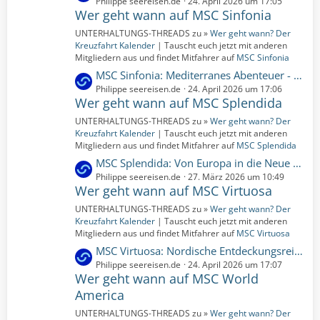
e
Philippe seereisen.de
24. April 2026 um 17:05
i
Wer geht wann auf MSC Sinfonia
t
t
z
UNTERHALTUNGS-THREADS zu »
Wer geht wann? Der
r
t
Kreuzfahrt Kalender
| Tauscht euch jetzt mit anderen
ä
e
Mitgliedern aus und findet Mitfahrer auf
MSC Sinfonia
g
B
L
MSC Sinfonia: Mediterranes Abenteuer - Von Katalonien zur Costa del Sol | 10 Nächte | 11.04.2027 bis 21.04.2027 (Sonntag, 11. April 2027, 00:00 – Mittwoch, 21. April 2027, 00:00)
e
e
e
Philippe seereisen.de
24. April 2026 um 17:06
i
Wer geht wann auf MSC Splendida
t
t
z
UNTERHALTUNGS-THREADS zu »
Wer geht wann? Der
r
t
Kreuzfahrt Kalender
| Tauscht euch jetzt mit anderen
ä
e
Mitgliedern aus und findet Mitfahrer auf
MSC Splendida
g
B
L
MSC Splendida: Von Europa in die Neue Welt: Kultur und Küstenwunder | 19 Nächte | 16.11.2027 bis 05.12.2027 (Dienstag, 16. November 2027, 00:00 – Sonntag, 5. Dezember 2027, 00:00)
e
e
e
Philippe seereisen.de
27. März 2026 um 10:49
i
Wer geht wann auf MSC Virtuosa
t
t
z
UNTERHALTUNGS-THREADS zu »
Wer geht wann? Der
r
t
Kreuzfahrt Kalender
| Tauscht euch jetzt mit anderen
ä
e
Mitgliedern aus und findet Mitfahrer auf
MSC Virtuosa
g
B
L
MSC Virtuosa: Nordische Entdeckungsreise | 12 Nächte | 08.06.2026 bis 20.06.2026 (Montag, 8. Juni 2026, 00:00 – Samstag, 20. Juni 2026, 00:00)
e
e
e
Philippe seereisen.de
24. April 2026 um 17:07
i
Wer geht wann auf MSC World
t
t
z
America
r
t
UNTERHALTUNGS-THREADS zu »
Wer geht wann? Der
ä