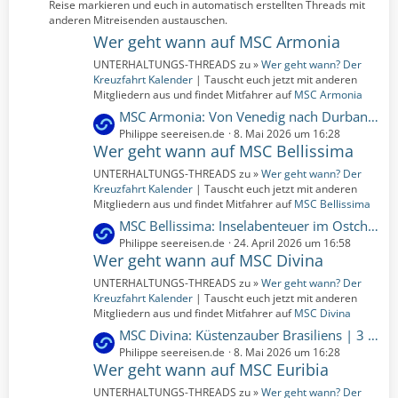
Reise markieren und euch in automatisch erstellten Threads mit
t
anderen Mitreisenden austauschen.
r
Wer geht wann auf MSC Armonia
ä
UNTERHALTUNGS-THREADS zu »
Wer geht wann? Der
g
Kreuzfahrt Kalender
| Tauscht euch jetzt mit anderen
e
Mitgliedern aus und findet Mitfahrer auf
MSC Armonia
L
MSC Armonia: Von Venedig nach Durban: Eine Reise durch Geschichte und Paradiesorte | 29 Nächte | 01.11.2026 bis 30.11.2026 (Sonntag, 1. November 2026, 00:00 – Montag, 30. November 2026, 00:00)
e
Philippe seereisen.de
8. Mai 2026 um 16:28
Wer geht wann auf MSC Bellissima
t
z
UNTERHALTUNGS-THREADS zu »
Wer geht wann? Der
t
Kreuzfahrt Kalender
| Tauscht euch jetzt mit anderen
e
Mitgliedern aus und findet Mitfahrer auf
MSC Bellissima
B
L
MSC Bellissima: Inselabenteuer im Ostchinesischen Meer | 6 Nächte | 11.01.2027 bis 17.01.2027 (Montag, 11. Januar 2027, 00:00 – Sonntag, 17. Januar 2027, 00:00)
e
e
Philippe seereisen.de
24. April 2026 um 16:58
i
Wer geht wann auf MSC Divina
t
t
z
UNTERHALTUNGS-THREADS zu »
Wer geht wann? Der
r
t
Kreuzfahrt Kalender
| Tauscht euch jetzt mit anderen
ä
e
Mitgliedern aus und findet Mitfahrer auf
MSC Divina
g
B
L
MSC Divina: Küstenzauber Brasiliens | 3 Nächte | 08.03.2027 bis 11.03.2027 (Montag, 8. März 2027, 00:00 – Donnerstag, 11. März 2027, 00:00)
e
e
e
Philippe seereisen.de
8. Mai 2026 um 16:28
i
Wer geht wann auf MSC Euribia
t
t
z
UNTERHALTUNGS-THREADS zu »
Wer geht wann? Der