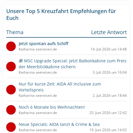
i
e
t
t
Unsere Top 5 Kreuzfahrt Empfehlungen für
e
r
B
Euch
ä
e
g
i
e
Thema
Letzte Antwort
t
r
Jetzt spontan aufs Schiff
ä
Katharina seereisen.de
14. Juli 2026 um 14:48
g
e
🎁 MSC Upgrade Special: Jetzt Balkonkabine zum Preis
der Meerblickkabine sichern
Katharina seereisen.de
3. Juli 2026 um 16:04
Nur für kurze Zeit: AIDA All Inclusive zum
Vorteilspreis
Katharina seereisen.de
2. Juli 2026 um 18:44
Noch 6 Monate bis Weihnachten!
Katharina seereisen.de
25. Juni 2026 um 12:42
Neue Specials: AIDA tanzt & Crime & Sea
Katharina seereisen.de
19. Juni 2026 um 14:02