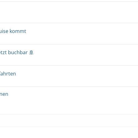
ruise kommt
etzt buchbar 🚢
fahrten
onen