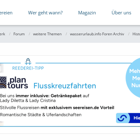
ereien
Wer geht wann?
Magazin
Über uns
erk
Forum
weitere Themen
wasserurlaub.info Foren Archiv
Hist