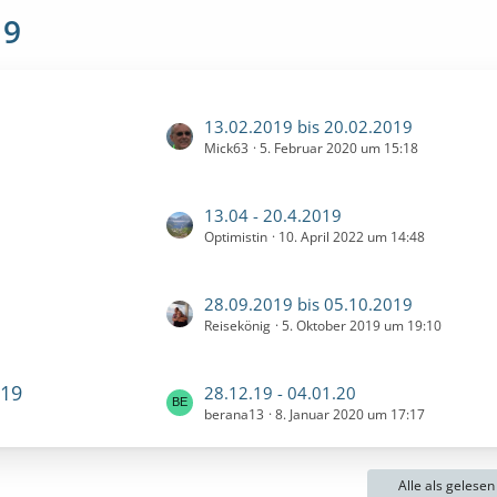
19
L
13.02.2019 bis 20.02.2019
Mick63
5. Februar 2020 um 15:18
e
t
z
L
13.04 - 20.4.2019
t
Optimistin
10. April 2022 um 14:48
e
e
t
B
z
e
L
28.09.2019 bis 05.10.2019
t
i
Reisekönig
5. Oktober 2019 um 19:10
e
e
t
t
B
r
z
e
019
L
28.12.19 - 04.01.20
ä
t
i
berana13
8. Januar 2020 um 17:17
e
g
e
t
t
e
B
r
z
e
ä
Alle als gelese
t