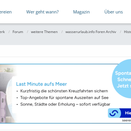
ereien
Wer geht wann?
Magazin
Über uns
erk
Forum
weitere Themen
wasserurlaub.info Foren Archiv
Hist