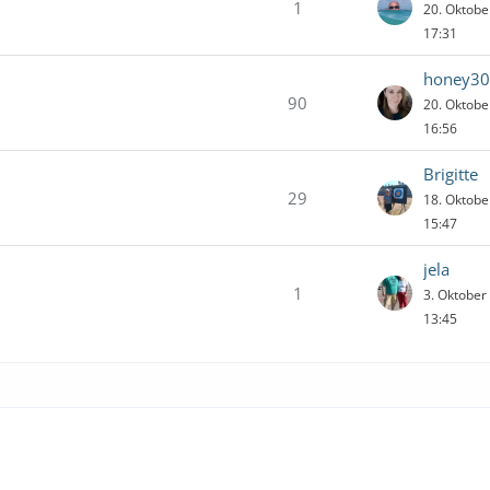
1
20. Oktob
17:31
honey3
90
20. Oktob
16:56
Brigitte
29
18. Oktob
15:47
jela
1
3. Oktobe
13:45