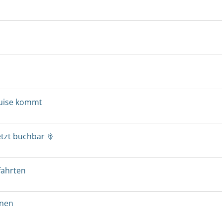
ruise kommt
etzt buchbar 🚢
fahrten
onen