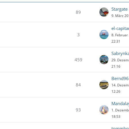
Stargate
89
9. März 20
el-capit
3
8. Februar
22:31
Sabrynk
459
29. Dezem
21:16
Bernd96
84
14. Dezem
12:26
Mandala
93
1. Dezemb
18:53
tommbo