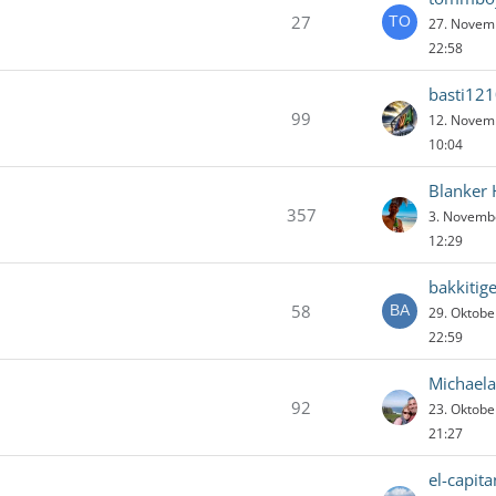
27
27. Novem
22:58
basti12
99
12. Novem
10:04
Blanker
357
3. Novemb
12:29
bakkitig
58
29. Oktob
22:59
Michael
92
23. Oktob
21:27
el-capit