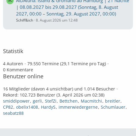
AIDAluna: Island & Grönland ab Hamburg | 21 Nächte
| 08.08.2027 bis 29.08.2027 (Sonntag, 8. August
2027, 00:00 – Sonntag, 29. August 2027, 00:00)
Schiff&ich
8. August 2026 um 12:48
Statistik
4 Autoren
79.550 Termine (29,1 Termine pro Tag)
0 Kommentare
Benutzer online
16 Mitglieder (davon 4 unsichtbar) und 1.014 Besucher
Rekord: 102.723 Benutzer (
3. April 2026 um 02:38
)
smiddipower
gerli
StefZi
Bettchen
Macmitchi
breitler
CP82
obelix1408
HardyS
immerwiedergerne
Schumlauer
seabatz88