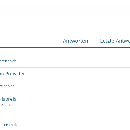
Antworten
Letzte Antwo
ereisen.de
um Preis der
reisen.de
ilspreis
reisen.de
ereisen.de