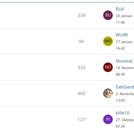
BuV
339
20. Januar
11:46
WolfK
96
17. Januar
16:42
Novesia
333
14. Novem
08:39
GeliGerd
400
2. Novemb
13:05
kille10
127
27. Oktob
07:39