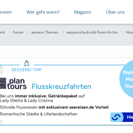
ereien
Wer geht wann?
Magazin
Über uns
erk
Forum
weitere Themen
wasserurlaub.info Foren Archiv
Hist