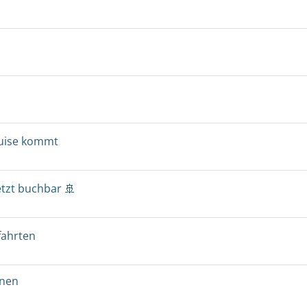
ruise kommt
etzt buchbar 🚢
fahrten
onen