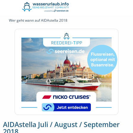
Wer geht wann auf AIDAstella 2018
AIDAstella Juli / August / September
2018