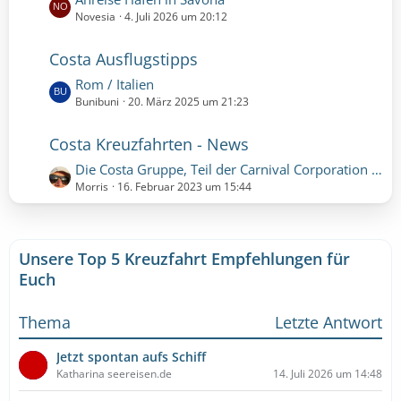
i
e
Novesia
4. Juli 2026 um 20:12
t
t
r
z
Costa Ausflugstipps
ä
t
g
L
Rom / Italien
e
e
e
Bunibuni
20. März 2025 um 21:23
B
t
e
z
i
Costa Kreuzfahrten - News
t
t
L
Die Costa Gruppe, Teil der Carnival Corporation und Europas führendes Kreuzfahrtunternehmen mit seinen beiden Marken Costa Kreuzfahrten und AIDA Cruises, hat gemeinsam mit dem führenden Methanolhersteller Proman eine Absichtserklärung unterzeichnet, um di
e
r
e
Morris
16. Februar 2023 um 15:44
B
ä
t
e
g
z
i
e
t
t
Unsere Top 5 Kreuzfahrt Empfehlungen für
e
r
B
Euch
ä
e
g
i
e
Thema
Letzte Antwort
t
r
Jetzt spontan aufs Schiff
ä
Katharina seereisen.de
14. Juli 2026 um 14:48
g
e