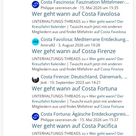
B
L
Costa Fascinosa: Faszination Mittelmeer-Abenteuer | 5 Nächte | 26.10.2027 bis 31.10.2027 (Dienstag, 26. Oktober 2027, 00:00 – Sonntag, 31. Oktober 2027, 00:00)
e
e
e
Philippe seereisen.de
15. Mai 2026 um 15:35
i
Wer geht wann auf Costa Favolosa
t
t
z
UNTERHALTUNGS-THREADS zu »
Wer geht wann? Der
r
t
Kreuzfahrt Kalender
| Tauscht euch jetzt mit anderen
ä
e
Mitgliedern aus und findet Mitfahrer auf
Costa Favolosa
g
B
L
Costa Favolosa: Mediterrane Entdeckungen und Atlantikzauber | 10 Nächte | 19.05.2027 bis 29.05.2027 (Mittwoch, 19. Mai 2027, 00:00 – Samstag, 29. Mai 2027, 00:00)
e
e
e
Amira82
3. August 2026 um 19:28
i
Wer geht wann auf Costa Firenze
t
t
z
UNTERHALTUNGS-THREADS zu »
Wer geht wann? Der
r
t
Kreuzfahrt Kalender
| Tauscht euch jetzt mit anderen
ä
e
Mitgliedern aus und findet Mitfahrer auf
Costa Firenze
g
B
L
Costa Firenze: Deutschland, Dänemark, Norwegen, Frankreich, Spanien, Portugal, Italien | 14 Nächte | 15.09.2023 bis 29.09.2023 (Freitag, 15. September 2023, 00:00-Freitag, 29. September 2023, 00:00)
e
e
e
Jedi
10. September 2023 um 14:21
i
Wer geht wann auf Costa Fortuna
t
t
z
UNTERHALTUNGS-THREADS zu »
Wer geht wann? Der
r
t
Kreuzfahrt Kalender
| Tauscht euch jetzt mit anderen
ä
e
Mitgliedern aus und findet Mitfahrer auf
Costa Fortuna
g
B
L
Costa Fortuna: Ägäische Entdeckungsreise | 3 Nächte | 15.05.2026 bis 18.05.2026 (Freitag, 15. Mai 2026, 00:00 – Montag, 18. Mai 2026, 00:00)
e
e
e
Philippe seereisen.de
15. Mai 2026 um 15:37
i
Wer geht wann auf Costa Pacifica
t
t
z
UNTERHALTUNGS-THREADS zu »
Wer geht wann? Der