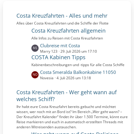
Costa Kreuzfahrten - Alles und mehr
Alles über Costa Kreuzfahrten und die Schiffe der Flotte
Costa Kreuzfahrten allgemein
Alle Infos zu Reisen mit Costa Kreuzfahrten
L
Clubreise mit Costa
e
Marry 123
29. Juli 2026 um 17:10
COSTA Kabinen Tipps
t
z
Kabinenbeschreibungen und -tipps für alle Costa Schiffe
t
L
Costa Smeralda Balkonkabine 11050
e
e
Novesia
4. Juli 2026 um 13:18
B
t
e
z
Costa Kreuzfahrten - Wer geht wann auf
i
t
welches Schiff?
t
e
r
Ihr habt eure Costa Kreuzfahrt bereits gebucht und möchtet
B
ä
wissen, wer noch mit an Bord ist? Im Bereich „Wer geht wann? –
e
g
Der Kreuzfahrt Kalender“ findet ihr über 1.500 Termine, könnt eure
i
Reise markieren und euch in automatisch erstellten Threads mit
e
t
anderen Mitreisenden austauschen.
r