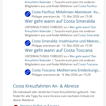
r
t
Kreuzfahrt Kalender
| Tauscht euch jetzt mit anderen
ä
e
Mitgliedern aus und findet Mitfahrer auf
Costa Pacifica
g
B
L
Costa Pacifica: Mittelmeer-Abenteuer: Kunst, Kultur und Küstenzauber | 6 Nächte | 07.06.2026 bis 13.06.2026 (Sonntag, 7. Juni 2026, 00:00 – Samstag, 13. Juni 2026, 00:00)
e
e
e
Philippe seereisen.de
15. Mai 2026 um 15:38
i
Wer geht wann auf Costa Smeralda
t
t
z
UNTERHALTUNGS-THREADS zu »
Wer geht wann? Der
r
t
Kreuzfahrt Kalender
| Tauscht euch jetzt mit anderen
ä
e
Mitgliedern aus und findet Mitfahrer auf
Costa Smeralda
g
B
L
Costa Smeralda: Inselträume und Meeresbrisen | 6 Nächte | 28.03.2027 bis 03.04.2027 (Sonntag, 28. März 2027, 00:00 – Samstag, 3. April 2027, 00:00)
e
e
e
Philippe seereisen.de
15. Mai 2026 um 15:39
i
Wer geht wann auf Costa Toscana
t
t
z
UNTERHALTUNGS-THREADS zu »
Wer geht wann? Der
r
t
Kreuzfahrt Kalender
| Tauscht euch jetzt mit anderen
ä
e
Mitgliedern aus und findet Mitfahrer auf
Costa Toscana
g
B
L
Costa Toscana: Mediterrane Entdeckungsreise | 6 Nächte | 16.05.2026 bis 22.05.2026 (Samstag, 16. Mai 2026, 00:00 – Freitag, 22. Mai 2026, 00:00)
e
e
e
Philippe seereisen.de
8. Mai 2026 um 15:29
i
t
t
z
Costa Kreuzfahrten An- & Abreise
r
t
Ob individuell oder direkt bei Costa Kreuzfahrten gebucht - hier
ä
e
findet Ihr alle Tipps für eure Anreise zum nächsten Urlaub mit
g
B
dieser Reederei
e
e
L
Anreise Hafen in Savona