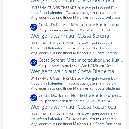
Wer geht wann auf Costa Deliziosa
ä
UNTERHALTUNGS-THREADS zu »
Wer geht wann? Der
g
Kreuzfahrt Kalender
| Tauscht euch jetzt mit anderen
e
Mitgliedern aus und findet Mitfahrer auf
Costa Deliziosa
L
Costa Deliziosa: Mediterrane Entdeckungsreise | 7 Nächte | 19.06.2027 bis 26.06.2027 (Samstag, 19. Juni 2027, 00:00 – Samstag, 26. Juni 2027, 00:00)
e
Philippe seereisen.de
8. Mai 2026 um 15:24
Wer geht wann auf Costa Serena
t
z
UNTERHALTUNGS-THREADS zu »
Wer geht wann? Der
t
Kreuzfahrt Kalender
| Tauscht euch jetzt mit anderen
e
Mitgliedern aus und findet Mitfahrer auf
Costa Serena
B
L
Costa Serena: Mittelmeerzauber und Kulturvielfalt | 4 Nächte | 10.11.2027 bis 14.11.2027 (Mittwoch, 10. November 2027, 00:00 – Sonntag, 14. November 2027, 00:00)
e
e
Philippe seereisen.de
24. April 2026 um 16:34
i
Wer geht wann auf Costa Diadema
t
t
z
UNTERHALTUNGS-THREADS zu »
Wer geht wann? Der
r
t
Kreuzfahrt Kalender
| Tauscht euch jetzt mit anderen
ä
e
Mitgliedern aus und findet Mitfahrer auf
Costa Diadema
g
B
L
Costa Diadema: Nordische Entdeckungsreise | 4 Nächte | 11.09.2026 bis 15.09.2026 (Freitag, 11. September 2026, 00:00 – Dienstag, 15. September 2026, 00:00)
e
e
e
Philippe seereisen.de
8. Mai 2026 um 15:24
i
Wer geht wann auf Costa Fascinosa
t
t
z
UNTERHALTUNGS-THREADS zu »
Wer geht wann? Der
r
t
Kreuzfahrt Kalender
| Tauscht euch jetzt mit anderen
ä
e
Mitgliedern aus und findet Mitfahrer auf
Costa Fascinosa
g