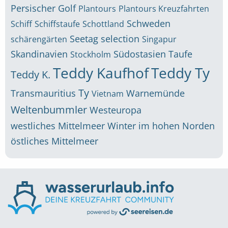
Persischer Golf
Plantours
Plantours Kreuzfahrten
Schweden
Schiff
Schiffstaufe
Schottland
Seetag
selection
schärengärten
Singapur
Skandinavien
Südostasien
Taufe
Stockholm
Teddy Kaufhof
Teddy Ty
Teddy K.
Ty
Transmauritius
Warnemünde
Vietnam
Weltenbummler
Westeuropa
westliches Mittelmeer
Winter im hohen Norden
östliches Mittelmeer