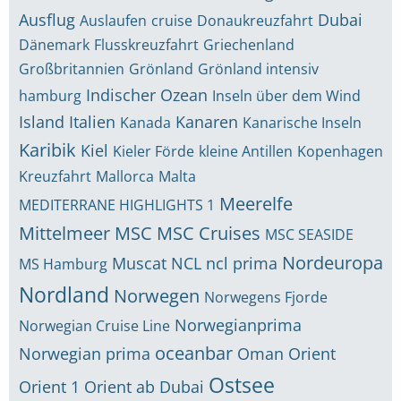
Ausflug
Dubai
Auslaufen
cruise
Donaukreuzfahrt
Dänemark
Flusskreuzfahrt
Griechenland
Großbritannien
Grönland
Grönland intensiv
Indischer Ozean
hamburg
Inseln über dem Wind
Island
Italien
Kanaren
Kanada
Kanarische Inseln
Karibik
Kiel
Kieler Förde
kleine Antillen
Kopenhagen
Kreuzfahrt
Mallorca
Malta
Meerelfe
MEDITERRANE HIGHLIGHTS 1
Mittelmeer
MSC
MSC Cruises
MSC SEASIDE
Nordeuropa
Muscat
NCL
ncl prima
MS Hamburg
Nordland
Norwegen
Norwegens Fjorde
Norwegianprima
Norwegian Cruise Line
oceanbar
Norwegian prima
Oman
Orient
Ostsee
Orient 1
Orient ab Dubai