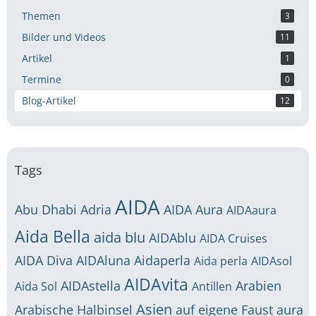
Themen
3
Bilder und Videos
11
Artikel
1
Termine
0
Blog-Artikel
12
Tags
AIDA
Abu Dhabi
Adria
AIDA Aura
AIDAaura
Aida Bella
aida blu
AIDAblu
AIDA Cruises
AIDA Diva
AIDAluna
Aidaperla
Aida perla
AIDAsol
AIDAvita
AIDAstella
Arabien
Aida Sol
Antillen
Asien
Arabische Halbinsel
auf eigene Faust
aura