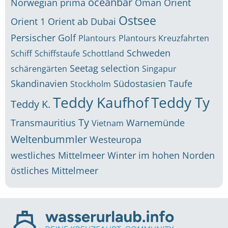
oceanbar
Norwegian prima
Oman
Orient
Ostsee
Orient 1
Orient ab Dubai
Persischer Golf
Plantours
Plantours Kreuzfahrten
Schweden
Schiff
Schiffstaufe
Schottland
Seetag
selection
schärengärten
Singapur
Skandinavien
Südostasien
Taufe
Stockholm
Teddy Kaufhof
Teddy Ty
Teddy K.
Ty
Transmauritius
Warnemünde
Vietnam
Weltenbummler
Westeuropa
westliches Mittelmeer
Winter im hohen Norden
östliches Mittelmeer