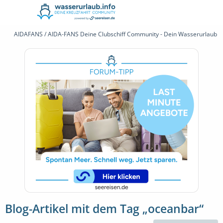
AIDAFANS / AIDA-FANS Deine Clubschiff Community - Dein Wasserurlaub 
Blog-Artikel mit dem Tag „oceanbar“