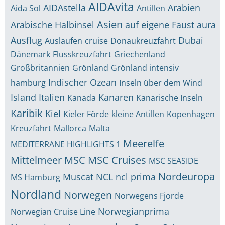
AIDAvita
AIDAstella
Arabien
Aida Sol
Antillen
Asien
Arabische Halbinsel
auf eigene Faust
aura
Ausflug
Dubai
Auslaufen
cruise
Donaukreuzfahrt
Dänemark
Flusskreuzfahrt
Griechenland
Großbritannien
Grönland
Grönland intensiv
Indischer Ozean
hamburg
Inseln über dem Wind
Island
Italien
Kanaren
Kanada
Kanarische Inseln
Karibik
Kiel
Kieler Förde
kleine Antillen
Kopenhagen
Kreuzfahrt
Mallorca
Malta
Meerelfe
MEDITERRANE HIGHLIGHTS 1
Mittelmeer
MSC
MSC Cruises
MSC SEASIDE
Nordeuropa
Muscat
NCL
ncl prima
MS Hamburg
Nordland
Norwegen
Norwegens Fjorde
Norwegianprima
Norwegian Cruise Line