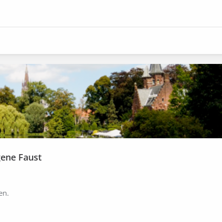
gene Faust
en.