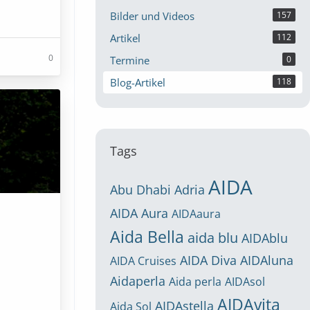
Bilder und Videos
157
Artikel
112
0
Termine
0
Blog-Artikel
118
Tags
AIDA
Abu Dhabi
Adria
AIDA Aura
AIDAaura
Aida Bella
aida blu
AIDAblu
AIDA Diva
AIDAluna
AIDA Cruises
Aidaperla
Aida perla
AIDAsol
AIDAvita
AIDAstella
Aida Sol