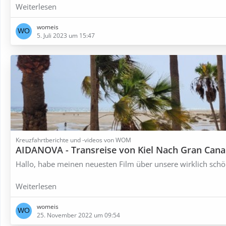
Weiterlesen
womeis
5. Juli 2023 um 15:47
Kreuzfahrtberichte und -videos von WOM
AIDANOVA - Transreise von Kiel Nach Gran Canar
Hallo, habe meinen neuesten Film über unsere wirklich sc
Weiterlesen
womeis
25. November 2022 um 09:54