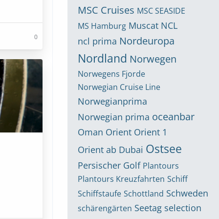
MSC Cruises
MSC SEASIDE
Muscat
NCL
MS Hamburg
0
Nordeuropa
ncl prima
Nordland
Norwegen
Norwegens Fjorde
Norwegian Cruise Line
Norwegianprima
oceanbar
Norwegian prima
Oman
Orient
Orient 1
Ostsee
Orient ab Dubai
Persischer Golf
Plantours
Plantours Kreuzfahrten
Schiff
Schweden
Schiffstaufe
Schottland
Seetag
selection
schärengärten