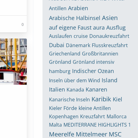
Arabien
Antillen
Asien
Arabische Halbinsel
0
auf eigene Faust
aura
Ausflug
Auslaufen
cruise
Donaukreuzfahrt
Dubai
Dänemark
Flusskreuzfahrt
Griechenland
Großbritannien
Grönland
Grönland intensiv
Indischer Ozean
hamburg
Island
Inseln über dem Wind
Italien
Kanaren
Kanada
Karibik
Kiel
Kanarische Inseln
Kieler Förde
kleine Antillen
Kopenhagen
Kreuzfahrt
Mallorca
Malta
MEDITERRANE HIGHLIGHTS 1
Meerelfe
Mittelmeer
MSC