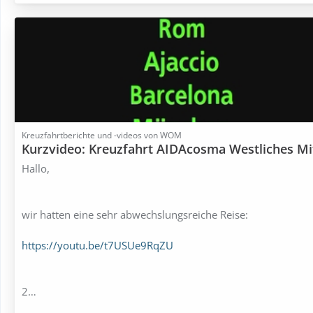
Kreuzfahrtberichte und -videos von WOM
Kurzvideo: Kreuzfahrt AIDAcosma Westliches Mi
Hallo,
wir hatten eine sehr abwechslungsreiche Reise:
https://youtu.be/t7USUe9RqZU
2…