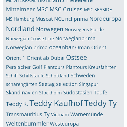
MEDITERRANE HIGHLIGHTS 1
Mittelmeer
MSC
MSC Cruises
MSC SEASIDE
Nordeuropa
Muscat
NCL
ncl prima
MS Hamburg
Nordland
Norwegen
Norwegens Fjorde
Norwegianprima
Norwegian Cruise Line
oceanbar
Norwegian prima
Oman
Orient
Ostsee
Orient 1
Orient ab Dubai
Persischer Golf
Plantours
Plantours Kreuzfahrten
Schweden
Schiff
Schiffstaufe
Schottland
Seetag
selection
schärengärten
Singapur
Skandinavien
Südostasien
Taufe
Stockholm
Teddy Kaufhof
Teddy Ty
Teddy K.
Ty
Transmauritius
Warnemünde
Vietnam
Weltenbummler
Westeuropa