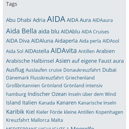
Tags
AIDA
Abu Dhabi
Adria
AIDA Aura
AIDAaura
Aida Bella
aida blu
AIDAblu
AIDA Cruises
AIDA Diva
AIDAluna
Aidaperla
Aida perla
AIDAsol
AIDAvita
AIDAstella
Arabien
Aida Sol
Antillen
Asien
Arabische Halbinsel
auf eigene Faust
aura
Ausflug
Dubai
Auslaufen
cruise
Donaukreuzfahrt
Dänemark
Flusskreuzfahrt
Griechenland
Großbritannien
Grönland
Grönland intensiv
Indischer Ozean
hamburg
Inseln über dem Wind
Island
Italien
Kanaren
Kanada
Kanarische Inseln
Karibik
Kiel
Kieler Förde
kleine Antillen
Kopenhagen
Kreuzfahrt
Mallorca
Malta
Meerelfe