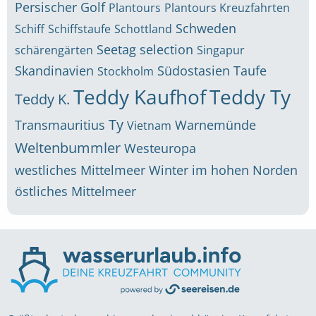
Persischer Golf
Plantours
Plantours Kreuzfahrten
Schweden
Schiff
Schiffstaufe
Schottland
Seetag
selection
schärengärten
Singapur
Skandinavien
Südostasien
Taufe
Stockholm
Teddy Kaufhof
Teddy Ty
Teddy K.
Ty
Transmauritius
Warnemünde
Vietnam
Weltenbummler
Westeuropa
westliches Mittelmeer
Winter im hohen Norden
östliches Mittelmeer