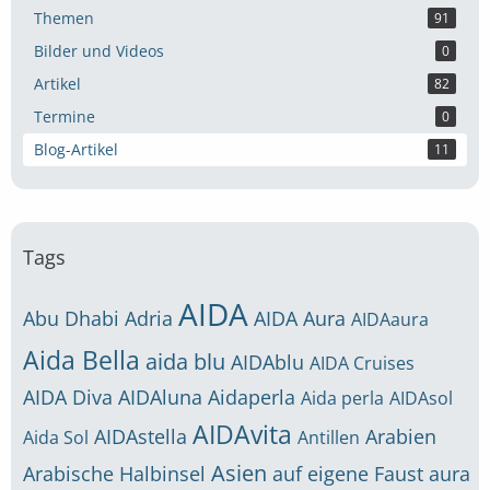
Themen
91
Bilder und Videos
0
Artikel
82
Termine
0
Blog-Artikel
11
Tags
AIDA
Abu Dhabi
Adria
AIDA Aura
AIDAaura
Aida Bella
aida blu
AIDAblu
AIDA Cruises
AIDA Diva
AIDAluna
Aidaperla
Aida perla
AIDAsol
AIDAvita
AIDAstella
Arabien
Aida Sol
Antillen
Asien
Arabische Halbinsel
auf eigene Faust
aura