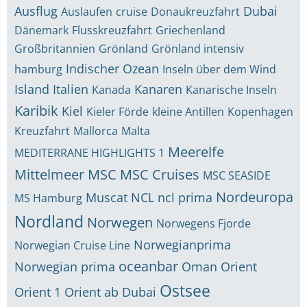
Ausflug
Dubai
Auslaufen
cruise
Donaukreuzfahrt
Dänemark
Flusskreuzfahrt
Griechenland
Großbritannien
Grönland
Grönland intensiv
Indischer Ozean
hamburg
Inseln über dem Wind
Island
Italien
Kanaren
Kanada
Kanarische Inseln
Karibik
Kiel
Kieler Förde
kleine Antillen
Kopenhagen
Kreuzfahrt
Mallorca
Malta
Meerelfe
MEDITERRANE HIGHLIGHTS 1
Mittelmeer
MSC
MSC Cruises
MSC SEASIDE
Nordeuropa
Muscat
NCL
ncl prima
MS Hamburg
Nordland
Norwegen
Norwegens Fjorde
Norwegianprima
Norwegian Cruise Line
oceanbar
Norwegian prima
Oman
Orient
Ostsee
Orient 1
Orient ab Dubai