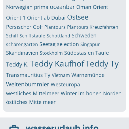
oceanbar
Norwegian prima
Oman
Orient
Ostsee
Orient 1
Orient ab Dubai
Persischer Golf
Plantours
Plantours Kreuzfahrten
Schweden
Schiff
Schiffstaufe
Schottland
Seetag
selection
schärengärten
Singapur
Skandinavien
Südostasien
Taufe
Stockholm
Teddy Kaufhof
Teddy Ty
Teddy K.
Ty
Transmauritius
Warnemünde
Vietnam
Weltenbummler
Westeuropa
westliches Mittelmeer
Winter im hohen Norden
östliches Mittelmeer