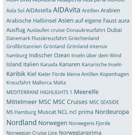
AIDAvita
AIDAstella
Arabien
Aida Sol
Antillen
Asien
Arabische Halbinsel
auf eigene Faust
aura
Ausflug
Dubai
Auslaufen
cruise
Donaukreuzfahrt
Dänemark
Flusskreuzfahrt
Griechenland
Großbritannien
Grönland
Grönland intensiv
Indischer Ozean
hamburg
Inseln über dem Wind
Island
Italien
Kanaren
Kanada
Kanarische Inseln
Karibik
Kiel
Kieler Förde
kleine Antillen
Kopenhagen
Kreuzfahrt
Mallorca
Malta
Meerelfe
MEDITERRANE HIGHLIGHTS 1
Mittelmeer
MSC
MSC Cruises
MSC SEASIDE
Nordeuropa
Muscat
NCL
ncl prima
MS Hamburg
Nordland
Norwegen
Norwegens Fjorde
Norwegianprima
Norwegian Cruise Line