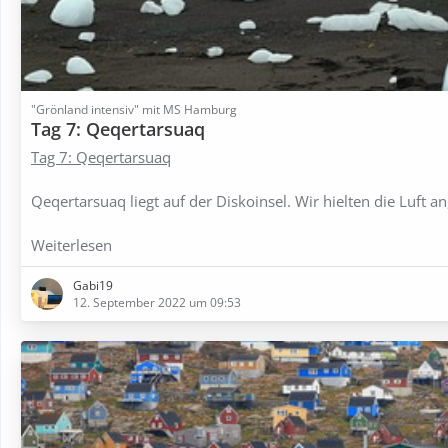
"Grönland intensiv" mit MS Hamburg
Tag 7: Qeqertarsuaq
Tag 7: Qeqertarsuaq
Qeqertarsuaq liegt auf der Diskoinsel. Wir hielten die Luft a
Weiterlesen
Gabi19
12. September 2022 um 09:53