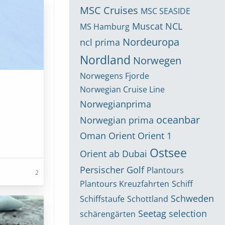
MSC Cruises
MSC SEASIDE
Muscat
NCL
MS Hamburg
Nordeuropa
ncl prima
Nordland
Norwegen
Norwegens Fjorde
Norwegian Cruise Line
Norwegianprima
oceanbar
Norwegian prima
Oman
Orient
Orient 1
Ostsee
Orient ab Dubai
Persischer Golf
Plantours
2
Plantours Kreuzfahrten
Schiff
Schweden
Schiffstaufe
Schottland
Seetag
selection
schärengärten