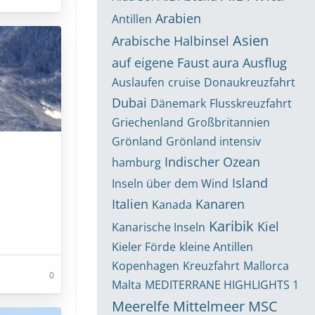
Arabien
Antillen
Asien
Arabische Halbinsel
auf eigene Faust
aura
Ausflug
Auslaufen
cruise
Donaukreuzfahrt
Dubai
Dänemark
Flusskreuzfahrt
Griechenland
Großbritannien
Grönland
Grönland intensiv
Indischer Ozean
hamburg
Island
Inseln über dem Wind
Italien
Kanaren
Kanada
Karibik
Kiel
Kanarische Inseln
Kieler Förde
kleine Antillen
Kopenhagen
Kreuzfahrt
Mallorca
0
Malta
MEDITERRANE HIGHLIGHTS 1
Meerelfe
Mittelmeer
MSC