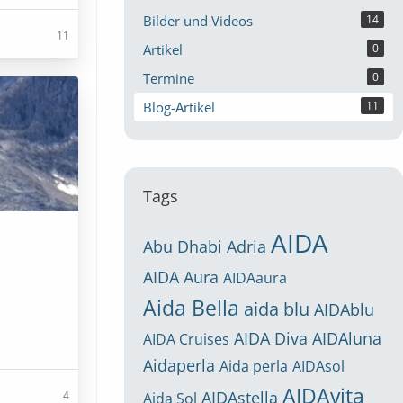
Bilder und Videos
14
11
Artikel
0
Termine
0
Blog-Artikel
11
Tags
AIDA
Abu Dhabi
Adria
AIDA Aura
AIDAaura
Aida Bella
aida blu
AIDAblu
AIDA Diva
AIDAluna
AIDA Cruises
Aidaperla
Aida perla
AIDAsol
AIDAvita
AIDAstella
4
Aida Sol