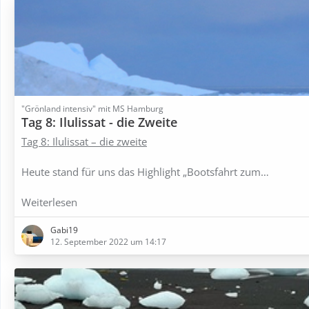
"Grönland intensiv" mit MS Hamburg
Tag 8: Ilulissat - die Zweite
Tag 8: Ilulissat – die zweite
Heute stand für uns das Highlight „Bootsfahrt zum…
Weiterlesen
Gabi19
12. September 2022 um 14:17