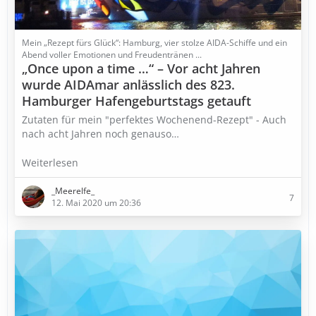
Mein „Rezept fürs Glück“: Hamburg, vier stolze AIDA-Schiffe und ein
Abend voller Emotionen und Freudentränen ...
„Once upon a time …“ – Vor acht Jahren
wurde AIDAmar anlässlich des 823.
Hamburger Hafengeburtstags getauft
Zutaten für mein "perfektes Wochenend-Rezept" - Auch
nach acht Jahren noch genauso…
Weiterlesen
_Meerelfe_
7
12. Mai 2020 um 20:36