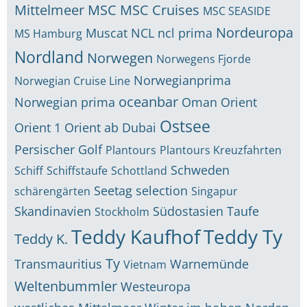
Mittelmeer
MSC
MSC Cruises
MSC SEASIDE
Nordeuropa
Muscat
NCL
ncl prima
MS Hamburg
Nordland
Norwegen
Norwegens Fjorde
Norwegianprima
Norwegian Cruise Line
oceanbar
Norwegian prima
Oman
Orient
Ostsee
Orient 1
Orient ab Dubai
Persischer Golf
Plantours
Plantours Kreuzfahrten
Schweden
Schiff
Schiffstaufe
Schottland
Seetag
selection
schärengärten
Singapur
Skandinavien
Südostasien
Taufe
Stockholm
Teddy Kaufhof
Teddy Ty
Teddy K.
Ty
Transmauritius
Warnemünde
Vietnam
Weltenbummler
Westeuropa