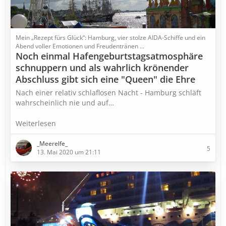
Mein „Rezept fürs Glück“: Hamburg, vier stolze AIDA-Schiffe und ein
Abend voller Emotionen und Freudentränen ...
Noch einmal Hafengeburtstagsatmosphäre
schnuppern und als wahrlich krönender
Abschluss gibt sich eine "Queen" die Ehre
Nach einer relativ schlaflosen Nacht - Hamburg schläft
wahrscheinlich nie und auf…
Weiterlesen
_Meerelfe_
5
13. Mai 2020 um 21:11