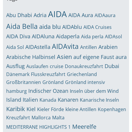
AIDA
Abu Dhabi
Adria
AIDA Aura
AIDAaura
Aida Bella
aida blu
AIDAblu
AIDA Cruises
AIDA Diva
AIDAluna
Aidaperla
Aida perla
AIDAsol
AIDAvita
AIDAstella
Arabien
Aida Sol
Antillen
Asien
Arabische Halbinsel
auf eigene Faust
aura
Ausflug
Dubai
Auslaufen
cruise
Donaukreuzfahrt
Dänemark
Flusskreuzfahrt
Griechenland
Großbritannien
Grönland
Grönland intensiv
Indischer Ozean
hamburg
Inseln über dem Wind
Island
Italien
Kanaren
Kanada
Kanarische Inseln
Karibik
Kiel
Kieler Förde
kleine Antillen
Kopenhagen
Kreuzfahrt
Mallorca
Malta
Meerelfe
MEDITERRANE HIGHLIGHTS 1