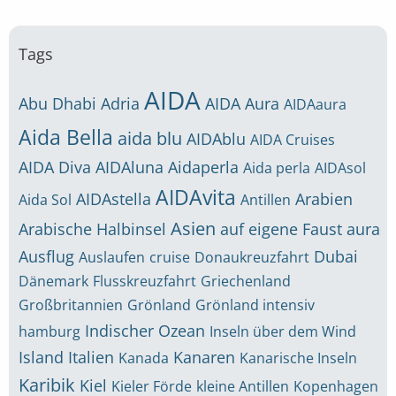
Tags
AIDA
Abu Dhabi
Adria
AIDA Aura
AIDAaura
Aida Bella
aida blu
AIDAblu
AIDA Cruises
AIDA Diva
AIDAluna
Aidaperla
Aida perla
AIDAsol
AIDAvita
AIDAstella
Arabien
Aida Sol
Antillen
Asien
Arabische Halbinsel
auf eigene Faust
aura
Ausflug
Dubai
Auslaufen
cruise
Donaukreuzfahrt
Dänemark
Flusskreuzfahrt
Griechenland
Großbritannien
Grönland
Grönland intensiv
Indischer Ozean
hamburg
Inseln über dem Wind
Island
Italien
Kanaren
Kanada
Kanarische Inseln
Karibik
Kiel
Kieler Förde
kleine Antillen
Kopenhagen