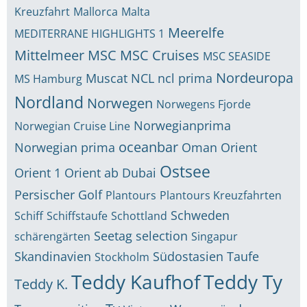
Kreuzfahrt
Mallorca
Malta
Meerelfe
MEDITERRANE HIGHLIGHTS 1
Mittelmeer
MSC
MSC Cruises
MSC SEASIDE
Nordeuropa
Muscat
NCL
ncl prima
MS Hamburg
Nordland
Norwegen
Norwegens Fjorde
Norwegianprima
Norwegian Cruise Line
oceanbar
Norwegian prima
Oman
Orient
Ostsee
Orient 1
Orient ab Dubai
Persischer Golf
Plantours
Plantours Kreuzfahrten
Schweden
Schiff
Schiffstaufe
Schottland
Seetag
selection
schärengärten
Singapur
Skandinavien
Südostasien
Taufe
Stockholm
Teddy Kaufhof
Teddy Ty
Teddy K.