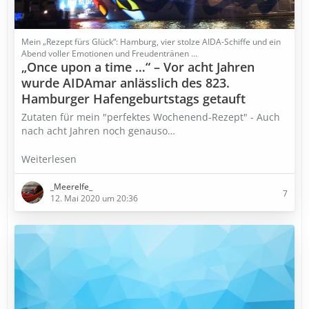
Mein „Rezept fürs Glück“: Hamburg, vier stolze AIDA-Schiffe und ein
Abend voller Emotionen und Freudentränen ...
„Once upon a time …“ – Vor acht Jahren
wurde AIDAmar anlässlich des 823.
Hamburger Hafengeburtstags getauft
Zutaten für mein "perfektes Wochenend-Rezept" - Auch
nach acht Jahren noch genauso…
Weiterlesen
_Meerelfe_
7
12. Mai 2020 um 20:36