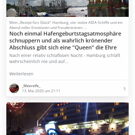
Mein „Rezept fürs Glück“: Hamburg, vier stolze AIDA-Schiffe und ein
Abend voller Emotionen und Freudentränen ...
Noch einmal Hafengeburtstagsatmosphäre
schnuppern und als wahrlich krönender
Abschluss gibt sich eine "Queen" die Ehre
Nach einer relativ schlaflosen Nacht - Hamburg schläft
wahrscheinlich nie und auf…
Weiterlesen
_Meerelfe_
5
13. Mai 2020 um 21:11