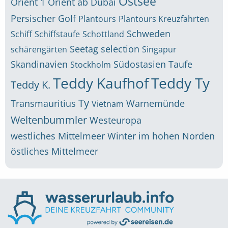
Ostsee
Orient 1
Orient ab Dubai
Persischer Golf
Plantours
Plantours Kreuzfahrten
Schweden
Schiff
Schiffstaufe
Schottland
Seetag
selection
schärengärten
Singapur
Skandinavien
Südostasien
Taufe
Stockholm
Teddy Kaufhof
Teddy Ty
Teddy K.
Ty
Transmauritius
Warnemünde
Vietnam
Weltenbummler
Westeuropa
westliches Mittelmeer
Winter im hohen Norden
östliches Mittelmeer