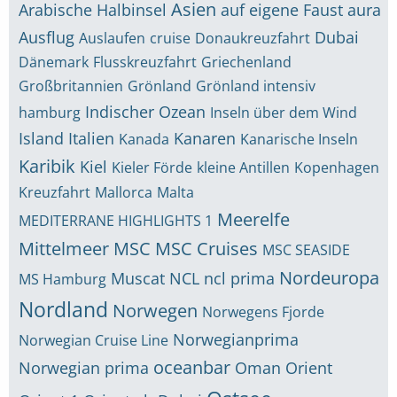
Asien
Arabische Halbinsel
auf eigene Faust
aura
Ausflug
Dubai
Auslaufen
cruise
Donaukreuzfahrt
Dänemark
Flusskreuzfahrt
Griechenland
Großbritannien
Grönland
Grönland intensiv
Indischer Ozean
hamburg
Inseln über dem Wind
Island
Italien
Kanaren
Kanada
Kanarische Inseln
Karibik
Kiel
Kieler Förde
kleine Antillen
Kopenhagen
Kreuzfahrt
Mallorca
Malta
Meerelfe
MEDITERRANE HIGHLIGHTS 1
Mittelmeer
MSC
MSC Cruises
MSC SEASIDE
Nordeuropa
Muscat
NCL
ncl prima
MS Hamburg
Nordland
Norwegen
Norwegens Fjorde
Norwegianprima
Norwegian Cruise Line
oceanbar
Norwegian prima
Oman
Orient