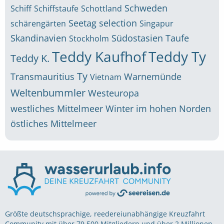
Schweden
Schiff
Schiffstaufe
Schottland
Seetag
selection
schärengärten
Singapur
Skandinavien
Südostasien
Taufe
Stockholm
Teddy Kaufhof
Teddy Ty
Teddy K.
Ty
Transmauritius
Warnemünde
Vietnam
Weltenbummler
Westeuropa
westliches Mittelmeer
Winter im hohen Norden
östliches Mittelmeer
Größte deutschsprachige, reedereiunabhängige Kreuzfahrt
Community mit über 79.500 Mitgliedern und über 2 Millionen