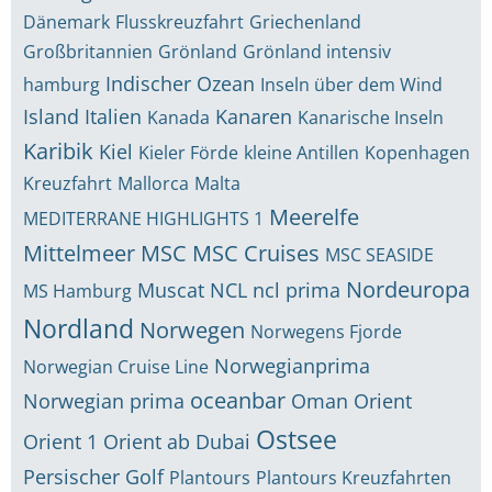
Dänemark
Flusskreuzfahrt
Griechenland
Großbritannien
Grönland
Grönland intensiv
Indischer Ozean
hamburg
Inseln über dem Wind
Island
Italien
Kanaren
Kanada
Kanarische Inseln
Karibik
Kiel
Kieler Förde
kleine Antillen
Kopenhagen
Kreuzfahrt
Mallorca
Malta
Meerelfe
MEDITERRANE HIGHLIGHTS 1
Mittelmeer
MSC
MSC Cruises
MSC SEASIDE
Nordeuropa
Muscat
NCL
ncl prima
MS Hamburg
Nordland
Norwegen
Norwegens Fjorde
Norwegianprima
Norwegian Cruise Line
oceanbar
Norwegian prima
Oman
Orient
Ostsee
Orient 1
Orient ab Dubai
Persischer Golf
Plantours
Plantours Kreuzfahrten