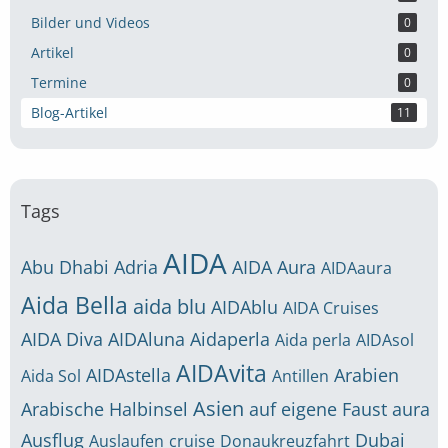
Bilder und Videos
0
Artikel
0
Termine
0
Blog-Artikel
11
Tags
AIDA
Abu Dhabi
Adria
AIDA Aura
AIDAaura
Aida Bella
aida blu
AIDAblu
AIDA Cruises
AIDA Diva
AIDAluna
Aidaperla
Aida perla
AIDAsol
AIDAvita
AIDAstella
Arabien
Aida Sol
Antillen
Asien
Arabische Halbinsel
auf eigene Faust
aura
Ausflug
Dubai
Auslaufen
cruise
Donaukreuzfahrt