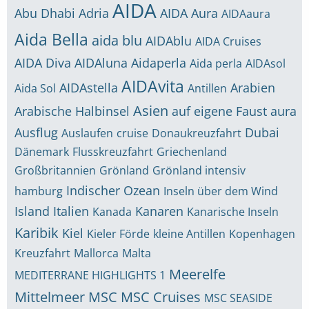
AIDA
Abu Dhabi
Adria
AIDA Aura
AIDAaura
Aida Bella
aida blu
AIDAblu
AIDA Cruises
AIDA Diva
AIDAluna
Aidaperla
Aida perla
AIDAsol
AIDAvita
AIDAstella
Arabien
Aida Sol
Antillen
Asien
Arabische Halbinsel
auf eigene Faust
aura
Ausflug
Dubai
Auslaufen
cruise
Donaukreuzfahrt
Dänemark
Flusskreuzfahrt
Griechenland
Großbritannien
Grönland
Grönland intensiv
Indischer Ozean
hamburg
Inseln über dem Wind
Island
Italien
Kanaren
Kanada
Kanarische Inseln
Karibik
Kiel
Kieler Förde
kleine Antillen
Kopenhagen
Kreuzfahrt
Mallorca
Malta
Meerelfe
MEDITERRANE HIGHLIGHTS 1
Mittelmeer
MSC
MSC Cruises
MSC SEASIDE