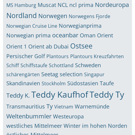
Nordeuropa
Muscat
NCL
ncl prima
MS Hamburg
Nordland
Norwegen
Norwegens Fjorde
Norwegianprima
Norwegian Cruise Line
oceanbar
Norwegian prima
Oman
Orient
Ostsee
Orient 1
Orient ab Dubai
Persischer Golf
Plantours
Plantours Kreuzfahrten
Schweden
Schiff
Schiffstaufe
Schottland
Seetag
selection
schärengärten
Singapur
Skandinavien
Südostasien
Taufe
Stockholm
Teddy Kaufhof
Teddy Ty
Teddy K.
Ty
Transmauritius
Warnemünde
Vietnam
Weltenbummler
Westeuropa
westliches Mittelmeer
Winter im hohen Norden
östliches Mittelmeer