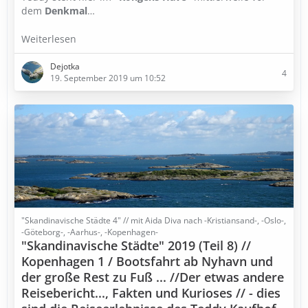
dem
Denkmal
…
Weiterlesen
Dejotka
4
19. September 2019 um 10:52
"Skandinavische Städte 4" // mit Aida Diva nach -Kristiansand-, -Oslo-,
-Göteborg-, -Aarhus-, -Kopenhagen-
"Skandinavische Städte" 2019 (Teil 8) //
Kopenhagen 1 / Bootsfahrt ab Nyhavn und
der große Rest zu Fuß ... //Der etwas andere
Reisebericht..., Fakten und Kurioses // - dies