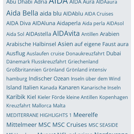
AIDA
Abu Dhabi
Adria
AIDA Aura
AIDAaura
Aida Bella
aida blu
AIDAblu
AIDA Cruises
AIDA Diva
AIDAluna
Aidaperla
Aida perla
AIDAsol
AIDAvita
AIDAstella
Arabien
Aida Sol
Antillen
Asien
Arabische Halbinsel
auf eigene Faust
aura
Ausflug
Dubai
Auslaufen
cruise
Donaukreuzfahrt
Dänemark
Flusskreuzfahrt
Griechenland
Großbritannien
Grönland
Grönland intensiv
Indischer Ozean
hamburg
Inseln über dem Wind
Island
Italien
Kanaren
Kanada
Kanarische Inseln
Karibik
Kiel
Kieler Förde
kleine Antillen
Kopenhagen
Kreuzfahrt
Mallorca
Malta
Meerelfe
MEDITERRANE HIGHLIGHTS 1
Mittelmeer
MSC
MSC Cruises
MSC SEASIDE