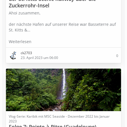
Zuckerrohr-Insel
Ahoi zusammen,
der nächste Hafen auf unserer Reise war Basseterre auf
St. Kitts &…
Weiterlesen
ck2703
0
23. April 2023 um 06:00
Vlog-Serie: Karibik mit MSC Seaside - Dezember 2022 bis Januar
2023
Folge 7: Pointe-à-Pitre (Guadeloupe) -