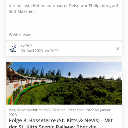
der nächste Hafen auf unserer Reise war Philipsburg auf
Sint Maarten.
…
Weiterlesen
ck2703
0
30. April 2023 um 06:00
Vlog-Serie: Karibik mit MSC Seaside - Dezember 2022 bis Januar
2023
Folge 8: Basseterre (St. Kitts & Nevis) - Mit
der St. Kitts Scenic Railway über die