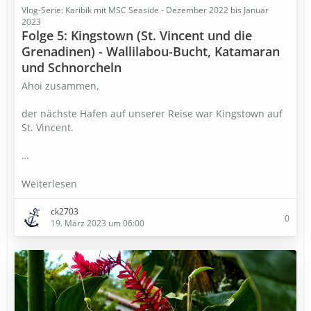
Vlog-Serie: Karibik mit MSC Seaside - Dezember 2022 bis Januar
2023
Folge 5: Kingstown (St. Vincent und die
Grenadinen) - Wallilabou-Bucht, Katamaran
und Schnorcheln
Ahoi zusammen,
der nächste Hafen auf unserer Reise war Kingstown auf
St. Vincent.
…
Weiterlesen
ck2703
0
19. März 2023 um 06:00