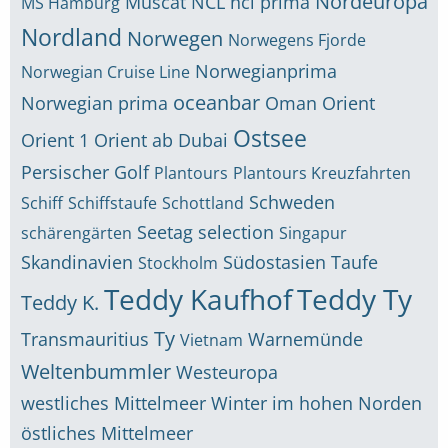
Nordeuropa
Muscat
NCL
ncl prima
MS Hamburg
Nordland
Norwegen
Norwegens Fjorde
Norwegianprima
Norwegian Cruise Line
oceanbar
Norwegian prima
Oman
Orient
Ostsee
Orient 1
Orient ab Dubai
Persischer Golf
Plantours
Plantours Kreuzfahrten
Schweden
Schiff
Schiffstaufe
Schottland
Seetag
selection
schärengärten
Singapur
Skandinavien
Südostasien
Taufe
Stockholm
Teddy Kaufhof
Teddy Ty
Teddy K.
Ty
Transmauritius
Warnemünde
Vietnam
Weltenbummler
Westeuropa
westliches Mittelmeer
Winter im hohen Norden
östliches Mittelmeer