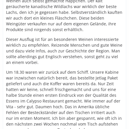
Weinen auch selbst gemachte Häppchen. Der kalt
geräucherte kanadische Wildlachs war wirklich der beste
Lachs, den ich je gegessen habe. Selbstverständlich kauften
wir auch dort ein kleines Fläschchen. Diese beiden
Weingüter verkaufen nur auf dem eigenen Gelände, ihre
Produkte sind nirgends sonst erhältlich.
Dieser Ausflug ist für an besonderen Weinen interessierte
wirklich zu empfehlen. Reizende Menschen und gute Weine
und dazu viele Infos, auch zur Geschichte der Region. Man
sollte allerdings gut Englisch verstehen, sonst geht zu viel
an einem vorbei.
Um 18.30 waren wir zurück auf dem Schiff. Unsere Kabine
war inzwischen natürlich bereit, das bestellte Jetlag Paket
geliefert und auch die Koffer waren bereits da. Nur Zeit
hatten wir keine, schnell frischgemacht und uns für eine
halbe Stunde einen ersten Eindruck von der Qualität des
Essens im Calypso Restaurant gemacht. Wie immer auf der
Vita - sehr gut. Daumen hoch. Das in Amerika übliche
Fehlen der Besteckständer auf den Tischen irritiert auch
nur im ersten Moment. Ich bin aber gespannt, wie oft ich in
den nächsten zwei Wochen nochmal vom Tisch aufstehen