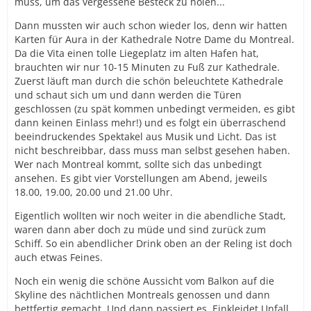
muss, um das vergessene Besteck zu holen...
Dann mussten wir auch schon wieder los, denn wir hatten
Karten für Aura in der Kathedrale Notre Dame du Montreal.
Da die Vita einen tolle Liegeplatz im alten Hafen hat,
brauchten wir nur 10-15 Minuten zu Fuß zur Kathedrale.
Zuerst läuft man durch die schön beleuchtete Kathedrale
und schaut sich um und dann werden die Türen
geschlossen (zu spät kommen unbedingt vermeiden, es gibt
dann keinen Einlass mehr!) und es folgt ein überraschend
beeindruckendes Spektakel aus Musik und Licht. Das ist
nicht beschreibbar, dass muss man selbst gesehen haben.
Wer nach Montreal kommt, sollte sich das unbedingt
ansehen. Es gibt vier Vorstellungen am Abend, jeweils
18.00, 19.00, 20.00 und 21.00 Uhr.
Eigentlich wollten wir noch weiter in die abendliche Stadt,
waren dann aber doch zu müde und sind zurück zum
Schiff. So ein abendlicher Drink oben an der Reling ist doch
auch etwas Feines.
Noch ein wenig die schöne Aussicht vom Balkon auf die
Skyline des nächtlichen Montreals genossen und dann
bettfertig gemacht. Und dann passiert es. Einkleidet Unfall