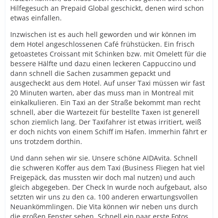
Hilfegesuch an Prepaid Global geschickt, denen wird schon
etwas einfallen.
Inzwischen ist es auch hell geworden und wir können im
dem Hotel angeschlossenen Café frühstücken. Ein frisch
getoastetes Croissant mit Schinken bzw. mit Omelett für die
bessere Hälfte und dazu einen leckeren Cappuccino und
dann schnell die Sachen zusammen gepackt und
ausgecheckt aus dem Hotel. Auf unser Taxi müssen wir fast
20 Minuten warten, aber das muss man in Montreal mit
einkalkulieren. Ein Taxi an der Straße bekommt man recht
schnell, aber die Wartezeit für bestellte Taxen ist generell
schon ziemlich lang. Der Taxifahrer ist etwas irritiert, weiß
er doch nichts von einem Schiff im Hafen. Immerhin fährt er
uns trotzdem dorthin.
Und dann sehen wir sie. Unsere schöne AIDAvita. Schnell
die schweren Koffer aus dem Taxi (Business Fliegen hat viel
Freigepäck, das mussten wir doch mal nutzen) und auch
gleich abgegeben. Der Check In wurde noch aufgebaut, also
setzten wir uns zu den ca. 100 anderen erwartungsvollen
Neuankömmlingen. Die Vita können wir neben uns durch
die großen Fenster sehen. Schnell ein paar erste Fotos