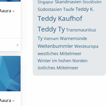
Skandinavien
Singapur
Stockholm
Teddy K.
Südostasien
Taufe
Aaura –
Teddy Kaufhof
Teddy Ty
Transmauritius
Ty
Warnemünde
Vietnam
Weltenbummler
3
Westeuropa
westliches Mittelmeer
Winter im hohen Norden
östliches Mittelmeer
Aaura –