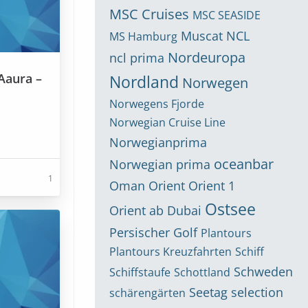
MSC Cruises
MSC SEASIDE
Muscat
NCL
MS Hamburg
Nordeuropa
ncl prima
Aaura –
Nordland
Norwegen
Norwegens Fjorde
Norwegian Cruise Line
Norwegianprima
oceanbar
Norwegian prima
1
Oman
Orient
Orient 1
Ostsee
Orient ab Dubai
Persischer Golf
Plantours
Plantours Kreuzfahrten
Schiff
Schweden
Schiffstaufe
Schottland
Seetag
selection
schärengärten