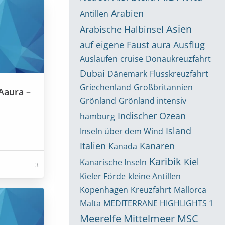
Arabien
Antillen
Asien
Arabische Halbinsel
auf eigene Faust
aura
Ausflug
Auslaufen
cruise
Donaukreuzfahrt
Dubai
Dänemark
Flusskreuzfahrt
Griechenland
Großbritannien
Aaura –
Grönland
Grönland intensiv
Indischer Ozean
hamburg
Island
Inseln über dem Wind
Italien
Kanaren
Kanada
Karibik
Kiel
Kanarische Inseln
3
Kieler Förde
kleine Antillen
Kopenhagen
Kreuzfahrt
Mallorca
Malta
MEDITERRANE HIGHLIGHTS 1
Meerelfe
Mittelmeer
MSC