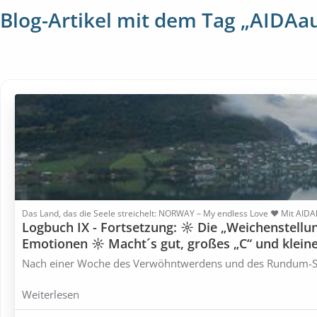
Blog-Artikel mit dem Tag „AIDAa
Das Land, das die Seele streichelt: NORWAY – My endless Love ♥ Mit AIDAl
Logbuch IX - Fortsetzung: ☼ Die „Weichenstellu
Emotionen ☼ Macht´s gut, großes „C“ und kle
Nach einer Woche des Verwöhntwerdens und des Rundum-S
Weiterlesen