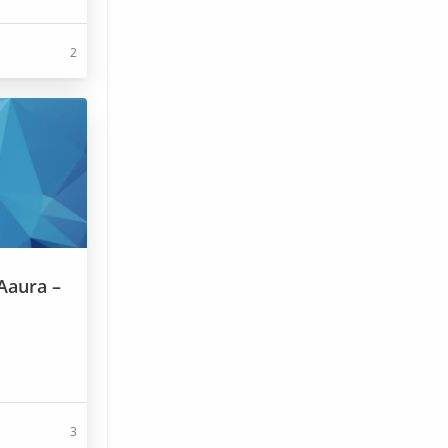
2
Aaura –
3