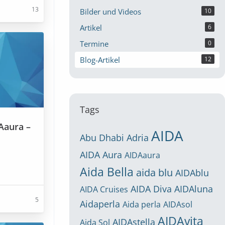
13
Bilder und Videos
10
Artikel
6
Termine
0
Blog-Artikel
12
Tags
Aaura –
AIDA
Abu Dhabi
Adria
AIDA Aura
AIDAaura
Aida Bella
aida blu
AIDAblu
AIDA Diva
AIDAluna
AIDA Cruises
5
Aidaperla
Aida perla
AIDAsol
AIDAvita
AIDAstella
Aida Sol