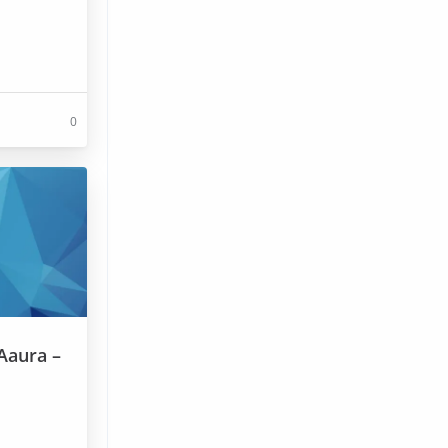
0
Aaura –