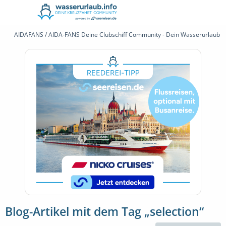
AIDAFANS / AIDA-FANS Deine Clubschiff Community - Dein Wasserurlaub 
Blog-Artikel mit dem Tag „selection“