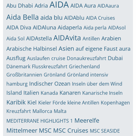
AIDA
Abu Dhabi
Adria
AIDA Aura
AIDAaura
Aida Bella
aida blu
AIDAblu
AIDA Cruises
AIDA Diva
AIDAluna
Aidaperla
Aida perla
AIDAsol
AIDAvita
AIDAstella
Arabien
Aida Sol
Antillen
Asien
Arabische Halbinsel
auf eigene Faust
aura
Ausflug
Dubai
Auslaufen
cruise
Donaukreuzfahrt
Dänemark
Flusskreuzfahrt
Griechenland
Großbritannien
Grönland
Grönland intensiv
Indischer Ozean
hamburg
Inseln über dem Wind
Island
Italien
Kanaren
Kanada
Kanarische Inseln
Karibik
Kiel
Kieler Förde
kleine Antillen
Kopenhagen
Kreuzfahrt
Mallorca
Malta
Meerelfe
MEDITERRANE HIGHLIGHTS 1
Mittelmeer
MSC
MSC Cruises
MSC SEASIDE