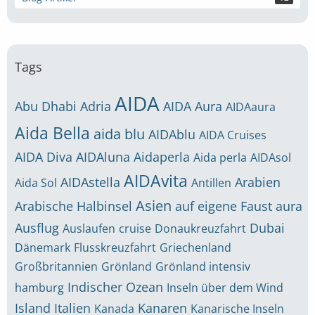
Tags
AIDA
Abu Dhabi
Adria
AIDA Aura
AIDAaura
Aida Bella
aida blu
AIDAblu
AIDA Cruises
AIDA Diva
AIDAluna
Aidaperla
Aida perla
AIDAsol
AIDAvita
AIDAstella
Arabien
Aida Sol
Antillen
Asien
Arabische Halbinsel
auf eigene Faust
aura
Ausflug
Dubai
Auslaufen
cruise
Donaukreuzfahrt
Dänemark
Flusskreuzfahrt
Griechenland
Großbritannien
Grönland
Grönland intensiv
Indischer Ozean
hamburg
Inseln über dem Wind
Island
Italien
Kanaren
Kanada
Kanarische Inseln