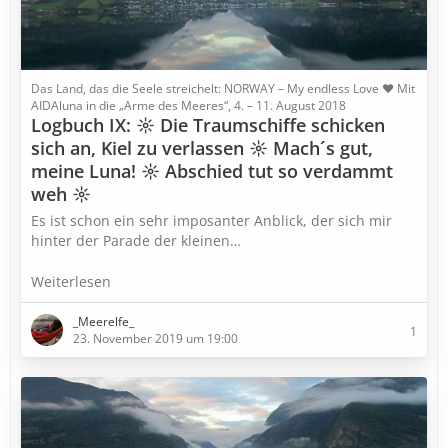
Das Land, das die Seele streichelt: NORWAY – My endless Love ♥ Mit
AIDAluna in die „Arme des Meeres“, 4. – 11. August 2018
Logbuch IX: ☼ Die Traumschiffe schicken
sich an, Kiel zu verlassen ☼ Mach´s gut,
meine Luna! ☼ Abschied tut so verdammt
weh ☼
Es ist schon ein sehr imposanter Anblick, der sich mir
hinter der Parade der kleinen…
Weiterlesen
_Meerelfe_
1
23. November 2019 um 19:00