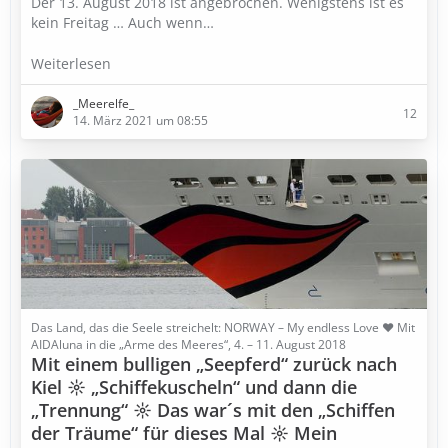
Der 13. August 2018 ist angebrochen. Wenigstens ist es
kein Freitag … Auch wenn…
Weiterlesen
_Meerelfe_
12
14. März 2021 um 08:55
Das Land, das die Seele streichelt: NORWAY – My endless Love ♥ Mit
AIDAluna in die „Arme des Meeres“, 4. – 11. August 2018
Mit einem bulligen „Seepferd“ zurück nach
Kiel ☼ „Schiffekuscheln“ und dann die
„Trennung“ ☼ Das war´s mit den „Schiffen
der Träume“ für dieses Mal ☼ Mein