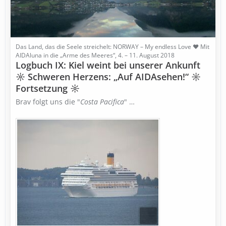
Das Land, das die Seele streichelt: NORWAY – My endless Love ♥ Mit
AIDAluna in die „Arme des Meeres“, 4. – 11. August 2018
Logbuch IX: Kiel weint bei unserer Ankunft
☼ Schweren Herzens: „Auf AIDAsehen!“ ☼
Fortsetzung ☼
Brav folgt uns die "
Costa Pacifica
" …