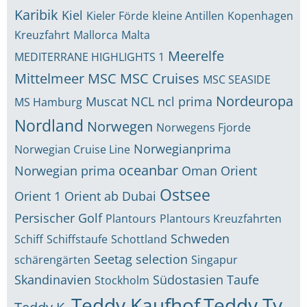
Karibik
Kiel
Kieler Förde
kleine Antillen
Kopenhagen
Kreuzfahrt
Mallorca
Malta
Meerelfe
MEDITERRANE HIGHLIGHTS 1
Mittelmeer
MSC
MSC Cruises
MSC SEASIDE
Nordeuropa
Muscat
NCL
ncl prima
MS Hamburg
Nordland
Norwegen
Norwegens Fjorde
Norwegianprima
Norwegian Cruise Line
oceanbar
Norwegian prima
Oman
Orient
Ostsee
Orient 1
Orient ab Dubai
Persischer Golf
Plantours
Plantours Kreuzfahrten
Schweden
Schiff
Schiffstaufe
Schottland
Seetag
selection
schärengärten
Singapur
Skandinavien
Südostasien
Taufe
Stockholm
Teddy Kaufhof
Teddy Ty