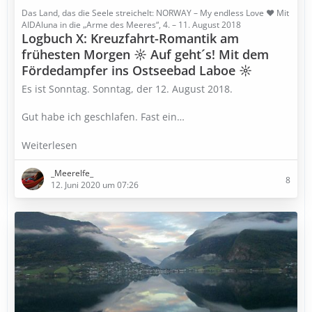
Das Land, das die Seele streichelt: NORWAY – My endless Love ♥ Mit
AIDAluna in die „Arme des Meeres“, 4. – 11. August 2018
Logbuch X: Kreuzfahrt-Romantik am
frühesten Morgen ☼ Auf geht´s! Mit dem
Fördedampfer ins Ostseebad Laboe ☼
Es ist Sonntag. Sonntag, der 12. August 2018.
Gut habe ich geschlafen. Fast ein…
Weiterlesen
_Meerelfe_
8
12. Juni 2020 um 07:26