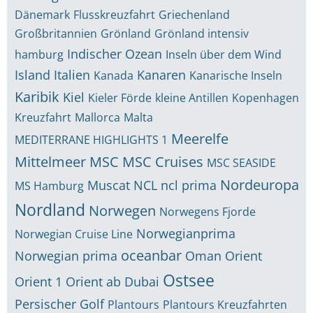
Dänemark
Flusskreuzfahrt
Griechenland
Großbritannien
Grönland
Grönland intensiv
Indischer Ozean
hamburg
Inseln über dem Wind
Island
Italien
Kanaren
Kanada
Kanarische Inseln
Karibik
Kiel
Kieler Förde
kleine Antillen
Kopenhagen
Kreuzfahrt
Mallorca
Malta
Meerelfe
MEDITERRANE HIGHLIGHTS 1
Mittelmeer
MSC
MSC Cruises
MSC SEASIDE
Nordeuropa
Muscat
NCL
ncl prima
MS Hamburg
Nordland
Norwegen
Norwegens Fjorde
Norwegianprima
Norwegian Cruise Line
oceanbar
Norwegian prima
Oman
Orient
Ostsee
Orient 1
Orient ab Dubai
Persischer Golf
Plantours
Plantours Kreuzfahrten