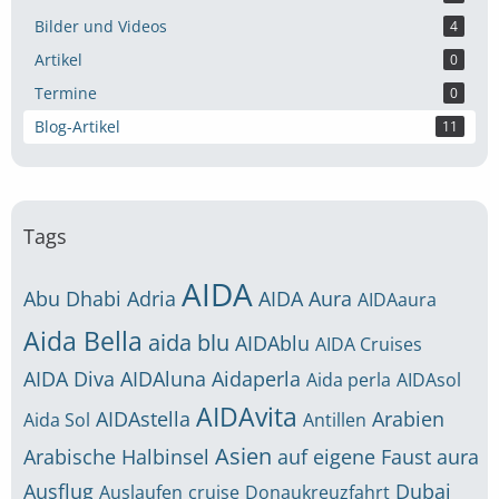
Bilder und Videos
4
Artikel
0
Termine
0
Blog-Artikel
11
Tags
AIDA
Abu Dhabi
Adria
AIDA Aura
AIDAaura
Aida Bella
aida blu
AIDAblu
AIDA Cruises
AIDA Diva
AIDAluna
Aidaperla
Aida perla
AIDAsol
AIDAvita
AIDAstella
Arabien
Aida Sol
Antillen
Asien
Arabische Halbinsel
auf eigene Faust
aura
Ausflug
Dubai
Auslaufen
cruise
Donaukreuzfahrt