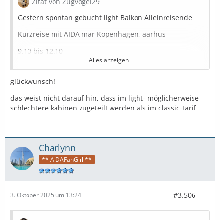
Zitat von Zugvogel29
Gestern spontan gebucht light Balkon Alleinreisende
Kurzreise mit AIDA mar Kopenhagen, aarhus
9.10 bis 12.10
Alles anzeigen
glückwunsch!
Ich tanze gerade durch die Wohnung
das weist nicht darauf hin, dass im light- möglicherweise
Eine Heckkabine Deck 6
schlechtere kabinen zugeteilt werden als im classic-tarif
Charlynn
** AIDAFanGirl **
#3.506
3. Oktober 2025 um 13:24