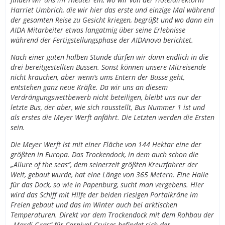
Harriet Umbrich, die wir hier das erste und einzige Mal während
der gesamten Reise zu Gesicht kriegen, begrüßt und wo dann ein
AIDA Mitarbeiter etwas langatmig über seine Erlebnisse
während der Fertigstellungsphase der AIDAnova berichtet.
Nach einer guten halben Stunde dürfen wir dann endlich in die
drei bereitgestellten Bussen. Sonst können unsere Mitreisende
nicht krauchen, aber wenn’s ums Entern der Busse geht,
entstehen ganz neue Kräfte. Da wir uns an diesem
Verdrängungswettbewerb nicht beteiligen, bleibt uns nur der
letzte Bus, der aber, wie sich rausstellt, Bus Nummer 1 ist und
als erstes die Meyer Werft anfährt. Die Letzten werden die Ersten
sein.
Die Meyer Werft ist mit einer Fläche von 144 Hektar eine der
größten in Europa. Das Trockendock, in dem auch schon die
„Allure of the seas“, dem seinerzeit größten Kreuzfahrer der
Welt, gebaut wurde, hat eine Länge von 365 Metern. Eine Halle
für das Dock, so wie in Papenburg, sucht man vergebens. Hier
wird das Schiff mit Hilfe der beiden riesigen Portalkräne im
Freien gebaut und das im Winter auch bei arktischen
Temperaturen. Direkt vor dem Trockendock mit dem Rohbau der
„Mardi Gras“ für Carnival Cruises befindet sich der