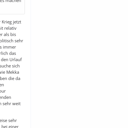
. Es machen
Krieg jetzt
t relativ
 als bis
olitisch sehr
as immer
lich das
 den Urlauf
suche sich
 wie Mekka
ben die da
en
our
 enden
h sehr weit
eise sehr
 bei einer