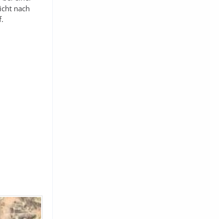
icht nach
f.