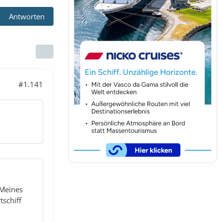
Antworten
#1.141
 Meines
tschiff