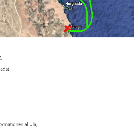
),
gada)
ormationen al Ula)