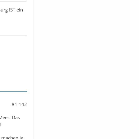
urg IST ein
#1.142
 Meer. Das
n
s machen ja