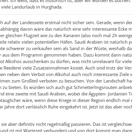
nen. Ich weiß, dass es illusorisch ist, aber wir würden es buchen
 viele Landurlaub in Hurghada.
h auf der Landesseite erstmal nicht sicher sein. Gerade, wenn der 
abhängig davon wäre das natürlich eine sehr interessante Ecke mi
r gleichen Flugzeit wie zu den Kanaren (also noch mal 2h weniger
le relativ vielen potentiellen Häfen. Saudi Arabien ist natürlich p
nte schwerer zu verkaufen sein als Sand in der Wüste, weshalb d
er aus dem Programm genommen haben. Dazu kommt dann natür
t Alkohos ausschenken zu dürfen, was nicht unrelavant für viele
ie Reederei viele Zusatzeinnahmen kostet. Auch sind trotz der Ver
en neben dem Verbot von Alkohol auch noch interessante Ziele
imen zum Großteil verboten zu besuchen. Von der Landschaft ha
 zu bieten. Es würden sich auch gut Schmetterlingsrouten anbiet
d eine zweite mit Saudi Arabien, wobei die Ägypten- Jordanien T
tauglicher wäre, wenn diese Kriege in dieser Region endlich mal
 Jahre dort verlässlich Ruhe eingekehrt ist. Jetzt ist das aber noc
ie aber definitiv nicht regelmäßig passieren. Das ist vergleichsw
 (und ist mit Wartezeit verbunden) und von dort kommt man dann