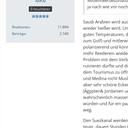
MK6
Mittelmeerdestinatio
ja nach wie vor noch
Erleuchteter
Saudi Arabien wird auc
Reaktionen
11.894
wieder heißer wird. Un
Beiträge
2.160
guten Temperaturen, de
zum Golf) und mitlerwei
polarisierend und kön
mehr Reederein wied
Problem mit dem Verbo
ruinieren dürfte und d
dem Tourismus zu öffn
und Medina nicht Musl
aber sehr schöne Ecken
(Ägypten& Jordanien un
wahrscheinlich massen
würden und für ein paar
weg.
Den Suezkanal werden s
teuer, dauert Stunden