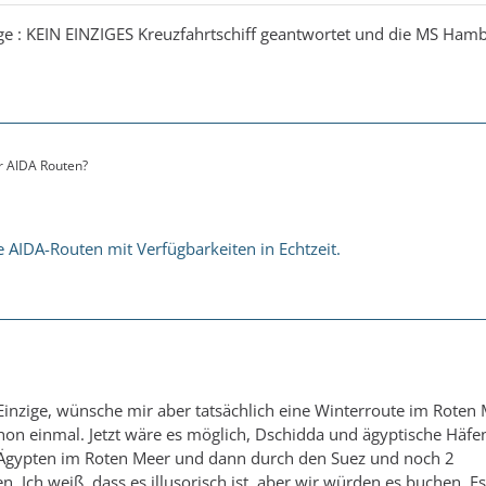
ge : KEIN EINZIGES Kreuzfahrtschiff geantwortet und die MS Hamb
r AIDA Routen?
ele AIDA-Routen mit Verfügbarkeiten in Echtzeit.
 Einzige, wünsche mir aber tatsächlich eine Winterroute im Roten
chon einmal. Jetzt wäre es möglich, Dschidda und ägyptische Häfe
 Ägypten im Roten Meer und dann durch den Suez und noch 2
n. Ich weiß, dass es illusorisch ist, aber wir würden es buchen. E