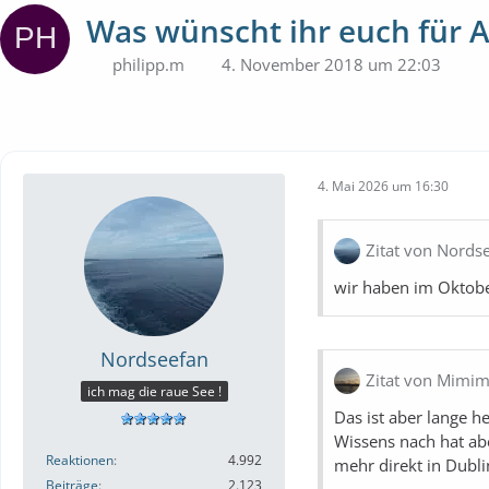
Was wünscht ihr euch für 
philipp.m
4. November 2018 um 22:03
4. Mai 2026 um 16:30
Zitat von Nords
wir haben im Oktobe
Nordseefan
Zitat von Mimim
ich mag die raue See !
Das ist aber lange h
Wissens nach hat abe
Reaktionen
4.992
mehr direkt in Dubli
Beiträge
2.123