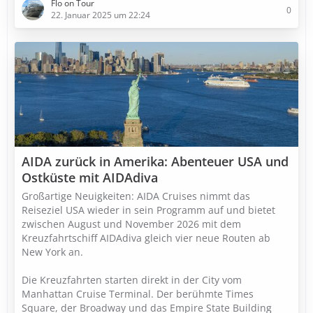
Flo on Tour
0
22. Januar 2025 um 22:24
AIDA zurück in Amerika: Abenteuer USA und
Ostküste mit AIDAdiva
Großartige Neuigkeiten: AIDA Cruises nimmt das
Reiseziel USA wieder in sein Programm auf und bietet
zwischen August und November 2026 mit dem
Kreuzfahrtschiff AIDAdiva gleich vier neue Routen ab
New York an.
Die Kreuzfahrten starten direkt in der City vom
Manhattan Cruise Terminal. Der berühmte Times
Square, der Broadway und das Empire State Building