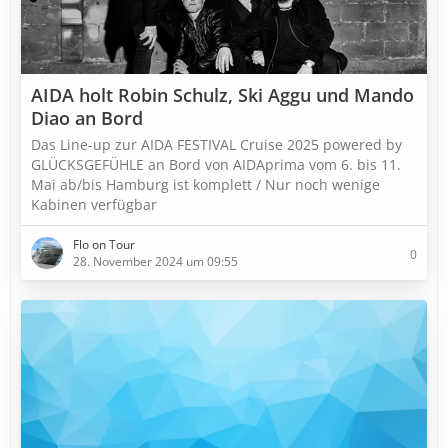
AIDA holt Robin Schulz, Ski Aggu und Mando
Diao an Bord
Das Line-up zur AIDA FESTIVAL Cruise 2025 powered by
GLÜCKSGEFÜHLE an Bord von AIDAprima vom 6. bis 11.
Mai ab/bis Hamburg ist komplett / Nur noch wenige
Kabinen verfügbar
Flo on Tour
0
28. November 2024 um 09:55