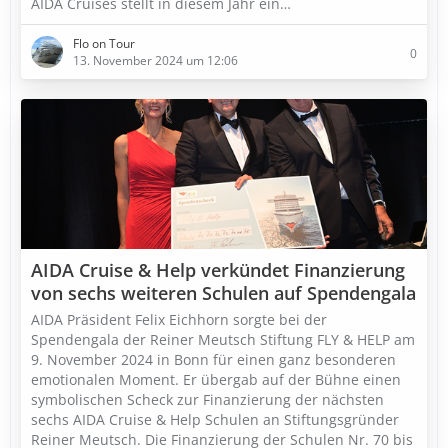
AIDA Cruises stellt in diesem Jahr ein…
Flo on Tour
0
13. November 2024 um 12:06
AIDA Cruise & Help verkündet Finanzierung
von sechs weiteren Schulen auf Spendengala
AIDA Präsident Felix Eichhorn sorgte bei der
Spendengala der Reiner Meutsch Stiftung FLY & HELP am
9. November 2024 in Bonn für einen ganz besonderen
emotionalen Moment. Er übergab auf der Bühne einen
symbolischen Scheck zur Finanzierung der nächsten
sechs AIDA Cruise & Help Schulen an Stiftungsgründer
Reiner Meutsch. Die Finanzierung der Schulen Nr. 70 bis