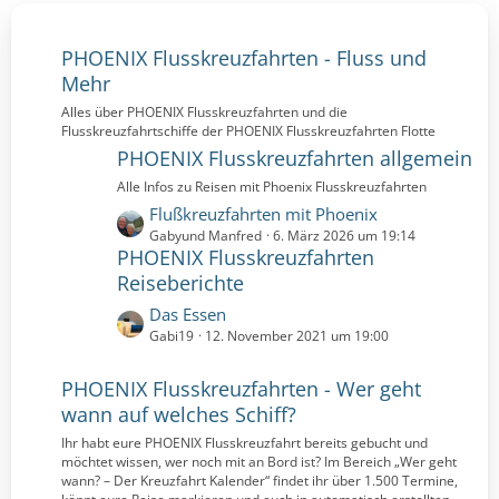
PHOENIX Flusskreuzfahrten - Fluss und
Mehr
Alles über PHOENIX Flusskreuzfahrten und die
Flusskreuzfahrtschiffe der PHOENIX Flusskreuzfahrten Flotte
PHOENIX Flusskreuzfahrten allgemein
Alle Infos zu Reisen mit Phoenix Flusskreuzfahrten
L
Flußkreuzfahrten mit Phoenix
e
Gabyund Manfred
6. März 2026 um 19:14
PHOENIX Flusskreuzfahrten
t
z
Reiseberichte
t
L
Das Essen
e
e
Gabi19
12. November 2021 um 19:00
B
t
e
z
PHOENIX Flusskreuzfahrten - Wer geht
i
t
wann auf welches Schiff?
t
e
r
Ihr habt eure PHOENIX Flusskreuzfahrt bereits gebucht und
B
ä
möchtet wissen, wer noch mit an Bord ist? Im Bereich „Wer geht
e
g
wann? – Der Kreuzfahrt Kalender“ findet ihr über 1.500 Termine,
i