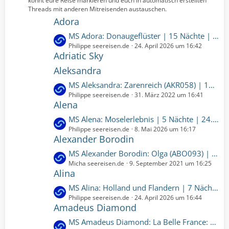
könnt eure Reise markieren und euch in automatisch erstellten
e
t
Threads mit anderen Mitreisenden austauschen.
r
Adora
ä
L
MS Adora: Donaugeflüster | 15 Nächte | 03.07.2027 bis 18.07.2027 (Samstag, 3. Juli 2027, 00:00 – Sonntag, 18. Juli 2027, 00:00)
g
e
Philippe seereisen.de
24. April 2026 um 16:42
e
Adriatic Sky
t
z
Aleksandra
t
L
MS Aleksandra: Zarenreich (AKR058) | 19 Nächte | 28.09.2023 bis 17.10.2023 (Donnerstag, 28. September 2023, 00:00-Dienstag, 17. Oktober 2023, 00:00)
e
e
Philippe seereisen.de
31. März 2022 um 16:41
B
Alena
t
e
z
i
L
MS Alena: Moselerlebnis | 5 Nächte | 24.10.2026 bis 29.10.2026 (Samstag, 24. Oktober 2026, 00:00 – Donnerstag, 29. Oktober 2026, 00:00)
t
t
e
Philippe seereisen.de
8. Mai 2026 um 16:17
e
r
Alexander Borodin
t
B
ä
z
L
MS Alexander Borodin: Olga (ABO093) | 18 Nächte | 01.10.2022 bis 19.10.2022 (Samstag, 1. Oktober 2022, 00:00 - Mittwoch, 19. Oktober 2022, 00:00)
e
g
t
e
Micha seereisen.de
9. September 2021 um 16:25
i
e
e
Alina
t
t
B
z
r
L
MS Alina: Holland und Flandern | 7 Nächte | 23.10.2027 bis 30.10.2027 (Samstag, 23. Oktober 2027, 00:00 – Samstag, 30. Oktober 2027, 00:00)
e
t
ä
e
Philippe seereisen.de
24. April 2026 um 16:44
i
e
Amadeus Diamond
g
t
t
B
e
z
r
L
MS Amadeus Diamond: La Belle France: Paris & Normandie | 7 Nächte | 06.10.2027 bis 13.10.2027 (Mittwoch, 6. Oktober 2027, 00:00 – Mittwoch, 13. Oktober 2027, 00:00)
e
t