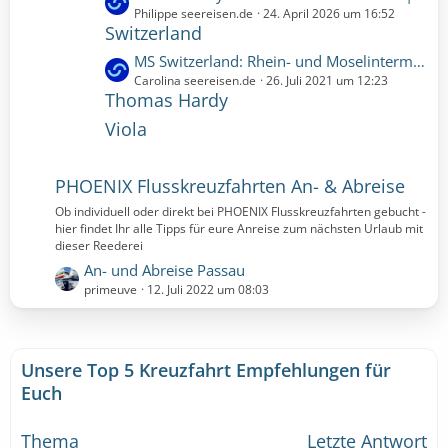
t
ä
e
Philippe seereisen.de
24. April 2026 um 16:52
i
e
Switzerland
g
t
t
B
e
z
r
L
MS Switzerland: Rhein- und Moselintermezzo (SWI401) | 5 Nächte | 23.10.2021 bis 28.10.2021 (Samstag, 23. Oktober 2021, 00:00 - Donnerstag, 28. Oktober 2021, 00:00)
e
t
ä
e
Carolina seereisen.de
26. Juli 2021 um 12:23
i
e
Thomas Hardy
g
t
t
B
e
z
r
Viola
e
t
ä
i
e
g
t
B
PHOENIX Flusskreuzfahrten An- & Abreise
e
r
e
Ob individuell oder direkt bei PHOENIX Flusskreuzfahrten gebucht -
ä
i
hier findet Ihr alle Tipps für eure Anreise zum nächsten Urlaub mit
g
t
dieser Reederei
e
r
L
An- und Abreise Passau
ä
e
primeuve
12. Juli 2022 um 08:03
g
t
e
z
t
Unsere Top 5 Kreuzfahrt Empfehlungen für
e
B
Euch
e
i
Thema
Letzte Antwort