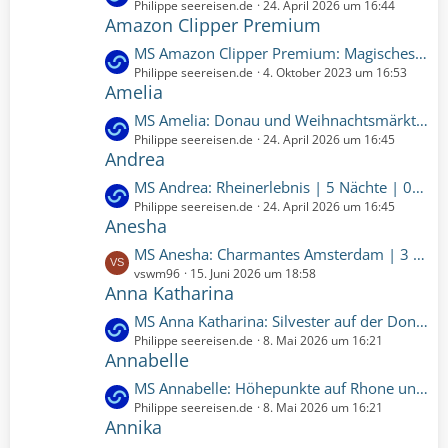
ä
e
Philippe seereisen.de
24. April 2026 um 16:44
i
e
Amazon Clipper Premium
g
t
t
B
e
z
r
L
MS Amazon Clipper Premium: Magisches Amazonien (CLI139) | 8 Nächte | 28.10.2024 bis 05.11.2024 (Montag, 28. Oktober 2024, 00:00-Dienstag, 5. November 2024, 00:00)
e
t
ä
e
Philippe seereisen.de
4. Oktober 2023 um 16:53
i
e
Amelia
g
t
t
B
e
z
r
L
MS Amelia: Donau und Weihnachtsmärkte | 7 Nächte | 04.12.2027 bis 11.12.2027 (Samstag, 4. Dezember 2027, 00:00 – Samstag, 11. Dezember 2027, 00:00)
e
t
ä
e
Philippe seereisen.de
24. April 2026 um 16:45
i
e
Andrea
g
t
t
B
e
z
r
L
MS Andrea: Rheinerlebnis | 5 Nächte | 03.11.2027 bis 08.11.2027 (Mittwoch, 3. November 2027, 00:00 – Montag, 8. November 2027, 00:00)
e
t
ä
e
Philippe seereisen.de
24. April 2026 um 16:45
i
e
Anesha
g
t
t
B
e
z
r
L
MS Anesha: Charmantes Amsterdam | 3 Nächte | 11.10.2026 bis 14.10.2026 (Sonntag, 11. Oktober 2026, 00:00 – Mittwoch, 14. Oktober 2026, 00:00)
e
t
ä
e
vswm96
15. Juni 2026 um 18:58
i
e
Anna Katharina
g
t
t
B
e
z
r
L
MS Anna Katharina: Silvester auf der Donau | 10 Nächte | 27.12.2026 bis 06.01.2027 (Sonntag, 27. Dezember 2026, 00:00 – Mittwoch, 6. Januar 2027, 00:00)
e
t
ä
e
Philippe seereisen.de
8. Mai 2026 um 16:21
i
e
Annabelle
g
t
t
B
e
z
r
L
MS Annabelle: Höhepunkte auf Rhone und Saone | 7 Nächte | 03.07.2027 bis 10.07.2027 (Samstag, 3. Juli 2027, 00:00 – Samstag, 10. Juli 2027, 00:00)
e
t
ä
e
Philippe seereisen.de
8. Mai 2026 um 16:21
i
e
Annika
g
t
t
B
e
z