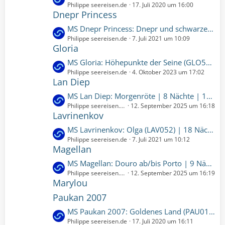
t
e
Philippe seereisen.de
17. Juli 2020 um 16:00
B
e
r
Dnepr Princess
t
e
ä
z
i
L
MS Dnepr Princess: Dnepr und schwarzes Meer (DPR056) | 12 Nächte | 14.09.2022 bis 26.09.2022 (Mittwoch, 14. September 2022, 00:00 - Montag, 26. September 2022, 00:00)
g
t
t
e
Philippe seereisen.de
7. Juli 2021 um 10:09
e
e
r
Gloria
t
B
ä
z
L
MS Gloria: Höhepunkte der Seine (GLO522) | 7 Nächte | 10.10.2024 bis 17.10.2024 (Donnerstag, 10. Oktober 2024, 00:00-Donnerstag, 17. Oktober 2024, 00:00)
e
g
t
e
Philippe seereisen.de
4. Oktober 2023 um 17:02
i
e
e
Lan Diep
t
t
B
z
r
L
MS Lan Diep: Morgenröte | 8 Nächte | 12.04.2027 bis 20.04.2027 (Montag, 12. April 2027, 00:00 – Dienstag, 20. April 2027, 00:00)
e
t
ä
e
Philippe seereisen.de
12. September 2025 um 16:18
i
e
Lavrinenkov
g
t
t
B
e
z
r
L
MS Lavrinenkov: Olga (LAV052) | 18 Nächte | 07.10.2022 bis 25.10.2022 (Freitag, 7. Oktober 2022, 00:00 - Dienstag, 25. Oktober 2022, 00:00)
e
t
ä
e
Philippe seereisen.de
7. Juli 2021 um 10:12
i
e
Magellan
g
t
t
B
e
z
r
L
MS Magellan: Douro ab/bis Porto | 9 Nächte | 28.09.2026 bis 07.10.2026 (Montag, 28. September 2026, 00:00 – Mittwoch, 7. Oktober 2026, 00:00)
e
t
ä
e
Philippe seereisen.de
12. September 2025 um 16:19
i
e
Marylou
g
t
t
B
e
z
r
Paukan 2007
e
t
ä
i
L
MS Paukan 2007: Goldenes Land (PAU012) | 10 Nächte | 22.11.2020 bis 02.12.2020 (Sonntag, 22. November 2020, 00:00 - Mittwoch, 2. Dezember 2020, 00:00)
e
g
t
e
Philippe seereisen.de
17. Juli 2020 um 16:11
B