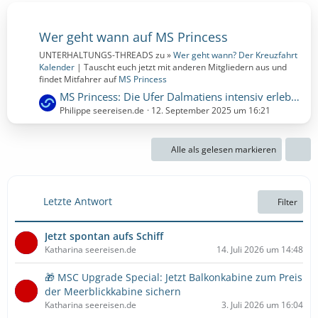
Wer geht wann auf MS Princess
UNTERHALTUNGS-THREADS zu »
Wer geht wann? Der Kreuzfahrt
Kalender
| Tauscht euch jetzt mit anderen Mitgliedern aus und
findet Mitfahrer auf
MS Princess
L
MS Princess: Die Ufer Dalmatiens intensiv erleben | 14 Nächte | 28.09.2026 bis 12.10.2026 (Montag, 28. September 2026, 00:00 – Montag, 12. Oktober 2026, 00:00)
e
Philippe seereisen.de
12. September 2025 um 16:21
t
z
Alle als gelesen markieren
t
e
B
e
Letzte Antwort
Filter
i
t
Jetzt spontan aufs Schiff
r
Katharina seereisen.de
14. Juli 2026 um 14:48
ä
g
🎁 MSC Upgrade Special: Jetzt Balkonkabine zum Preis
e
der Meerblickkabine sichern
Katharina seereisen.de
3. Juli 2026 um 16:04