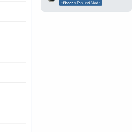
*Phoenix Fan und Mod*