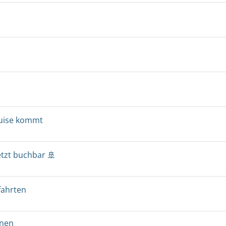
ruise kommt
etzt buchbar 🚢
fahrten
onen