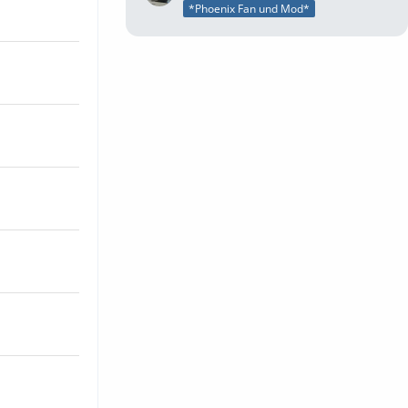
*Phoenix Fan und Mod*