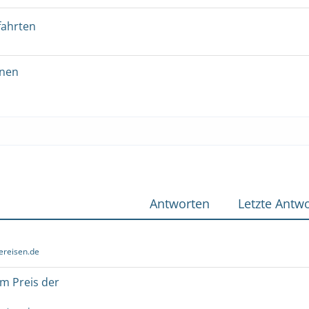
fahrten
onen
Antworten
Letzte Antwo
ereisen.de
um Preis der