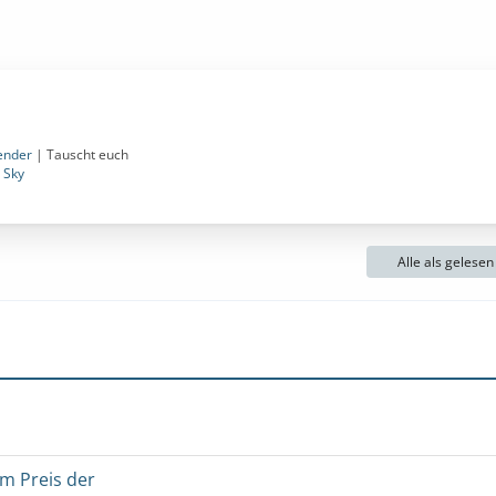
ender
| Tauscht euch
 Sky
Alle als gelese
um Preis der