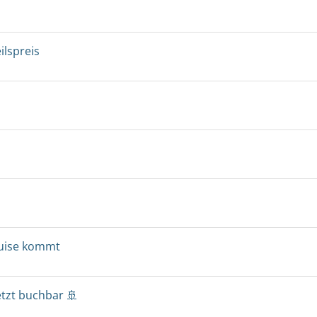
ilspreis
ruise kommt
etzt buchbar 🚢