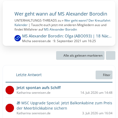
Wer geht wann auf MS Alexander Borodin
UNTERHALTUNGS-THREADS zu »
Wer geht wann? Der Kreuzfahrt
Kalender
| Tauscht euch jetzt mit anderen Mitgliedern aus und
findet Mitfahrer auf
MS Alexander Borodin
L
MS Alexander Borodin: Olga (ABO093) | 18 Nächte | 01.10.2022 bis 19.10.2022 (Samstag, 1. Oktober 2022, 00:00 - Mittwoch, 19. Oktober 2022, 00:00)
e
Micha seereisen.de
9. September 2021 um 16:25
t
z
Alle als gelesen markieren
t
e
B
e
Letzte Antwort
Filter
i
t
Jetzt spontan aufs Schiff
r
Katharina seereisen.de
14. Juli 2026 um 14:48
ä
g
🎁 MSC Upgrade Special: Jetzt Balkonkabine zum Preis
e
der Meerblickkabine sichern
Katharina seereisen.de
3. Juli 2026 um 16:04