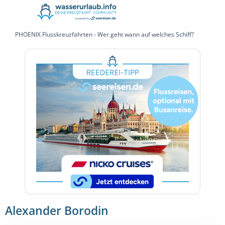
PHOENIX Flusskreuzfahrten - Wer geht wann auf welches Schiff?
Alexander Borodin