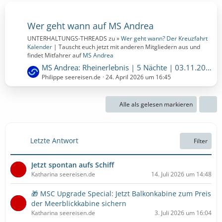
Wer geht wann auf MS Andrea
UNTERHALTUNGS-THREADS zu »
Wer geht wann? Der Kreuzfahrt
Kalender
| Tauscht euch jetzt mit anderen Mitgliedern aus und
findet Mitfahrer auf
MS Andrea
L
MS Andrea: Rheinerlebnis | 5 Nächte | 03.11.2027 bis 08.11.2027 (Mittwoch, 3. November 2027, 00:00 – Montag, 8. November 2027, 00:00)
e
Philippe seereisen.de
24. April 2026 um 16:45
t
z
Alle als gelesen markieren
t
e
B
e
Letzte Antwort
Filter
i
t
Jetzt spontan aufs Schiff
r
Katharina seereisen.de
14. Juli 2026 um 14:48
ä
g
🎁 MSC Upgrade Special: Jetzt Balkonkabine zum Preis
e
der Meerblickkabine sichern
Katharina seereisen.de
3. Juli 2026 um 16:04