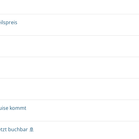
ilspreis
ruise kommt
etzt buchbar 🚢