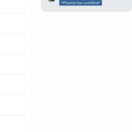
*Phoenix Fan und Mod*