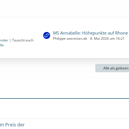
L
MS Annabelle: Höhepunkte auf Rhone und Saone | 7 Nächte | 03.07.2027 bis 10.07.2027 (Samstag, 3. Juli 2027, 00:00 
Philippe seereisen.de
8. Mai 2026 um 16:21
e
ender
| Tauscht euch
lle
t
z
t
e
Alle als gelese
B
e
i
t
r
ä
g
e
um Preis der