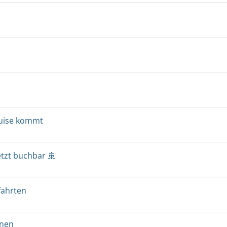
ruise kommt
etzt buchbar 🚢
fahrten
onen