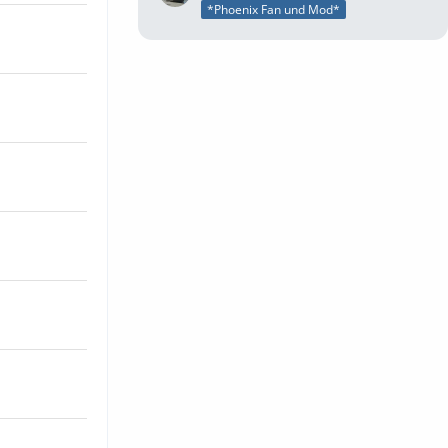
*Phoenix Fan und Mod*