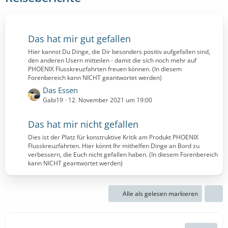
Das hat mir gut gefallen
Hier kannst Du Dinge, die Dir besonders positiv aufgefallen sind,
den anderen Usern mitteilen - damit die sich noch mehr auf
PHOENIX Flusskreuzfahrten freuen können. (In diesem
Forenbereich kann NICHT geantwortet werden)
L
Das Essen
e
Gabi19
12. November 2021 um 19:00
t
z
Das hat mir nicht gefallen
t
Dies ist der Platz für konstruktive Kritik am Produkt PHOENIX
e
Flusskreuzfahrten. Hier könnt Ihr mithelfen Dinge an Bord zu
B
verbessern, die Euch nicht gefallen haben. (In diesem Forenbereich
e
kann NICHT geantwortet werden)
i
t
r
Alle als gelesen markieren
ä
g
e